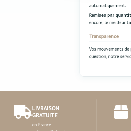
sociaux et d'analyser notre t
automatiquement.
partenaires de médias sociaux
Remises par quantit
vous leur avez fournies ou qu'
encore, le meilleur t
Transparence
Vos mouvements de poi
question, notre servi
LIVRAISON
GRATUITE
en France