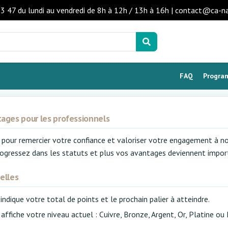
53 47 du lundi au vendredi de 8h à 12h / 13h à 16h | contact@ca-n
Programme de fidélité
FAQ
Program
ages pour les professionnels
our remercier votre confiance et valoriser votre engagement à no
rogressez dans les statuts et plus vos avantages deviennent impor
elles
 indique votre total de points et le prochain palier à atteindre.
 affiche votre niveau actuel : Cuivre, Bronze, Argent, Or, Platine ou