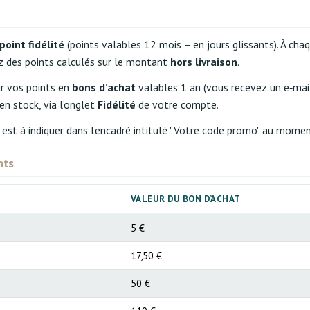
oint fidélité
(points valables 12 mois – en jours glissants). À c
z des points calculés sur le montant
hors livraison
.
r vos points en
bons d’achat
valables 1 an (vous recevez un e‑mai
en stock, via l’onglet
Fidélité
de votre compte.
 est à indiquer dans l'encadré intitulé "Votre code promo" au mome
nts
VALEUR DU BON D’ACHAT
5 €
17,50 €
50 €