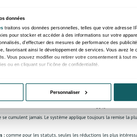
ponibles
vos données
TANT DE COMMANDE
es
traitons vos données personnelles, telles que votre adresse IP,
REMISE
es pour stocker et accéder à des informations sur votre appareil
sonnalisés, d'effectuer des mesures de performance des publicité
5 %
e, favorisant ainsi le développement de services. Vous avez le ch
ités. Vous pouvez modifier ou retirer votre consentement à tout 
10 %
es ou en cliquant sur l'icône de confidentialité.
15 %
imerions également :
20 %
ns sur votre localisation géographique qui peuvent être précises 
Personnaliser
25 %
 en l'analysant activement pour en relever les caractéristiques s
30 %
aitement de vos données personnelles et définir vos préférences
e se cumulent jamais. Le système applique toujours la remise la p
er ou retirer votre consentement à tout moment à partir de la dé
e personnaliser le contenu et les annonces, d'offrir des fonctio
s :
comme pour les statuts, seules les réductions les plus intéress