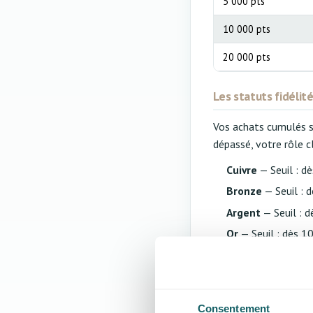
5 000 pts
10 000 pts
20 000 pts
Les statuts fidélit
Vos achats cumulés su
dépassé, votre rôle 
Cuivre
— Seuil : d
Bronze
— Seuil : 
Argent
— Seuil : 
Or
— Seuil : dès 1
Platine
— Seuil : 
Diamant
— Seuil :
Diamant Rouge
— 
Consentement