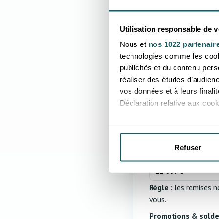
Autres remises dis
Utilisation responsable de 
REMISES PAR MON
Nous et
nos 1022 partenair
MONTANT HT
technologies comme les cooki
publicités et du contenu per
500 €
réaliser des études d’audienc
vos données et à leurs final
1 000 €
Déclaration relative aux cooki
4 000 €
Si vous le permettez, nous a
7 000 €
Collecter des informatio
Refuser
14 000 €
Identifier votre appareil
digitales).
22 000 €
Pour en savoir plus sur le tr
Règle :
les remises n
Détails »
. Vous pouvez modifi
vous.
Les cookies nous permettent d
Promotions & solde