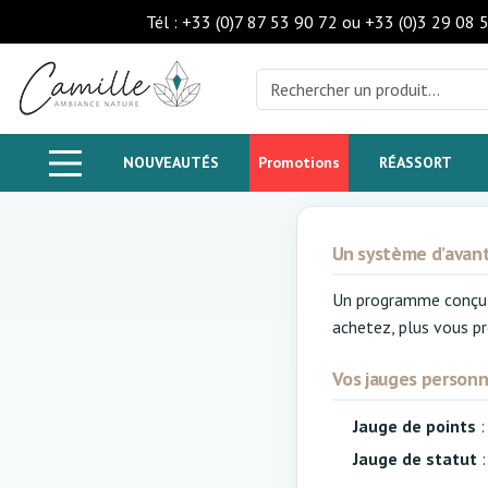
Tél : +33 (0)7 87 53 90 72 ou +33 (0)3 29 08 
NOUVEAUTÉS
Promotions
RÉASSORT
Un système d’avant
Un programme conçu p
achetez, plus vous p
Vos jauges personn
Jauge de points
:
Jauge de statut
: