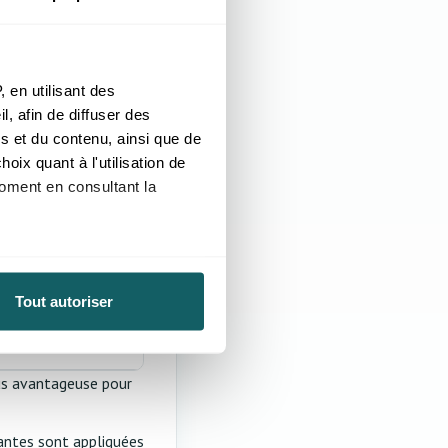
 en utilisant des
, afin de diffuser des
s et du contenu, ainsi que de
oix quant à l'utilisation de
moment en consultant la
à plusieurs mètres près
Tout autoriser
pécifiques (empreintes
, reportez-vous à la
section «
lus avantageuse pour
claration sur les cookies.
nnalités relatives aux médias
antes sont appliquées