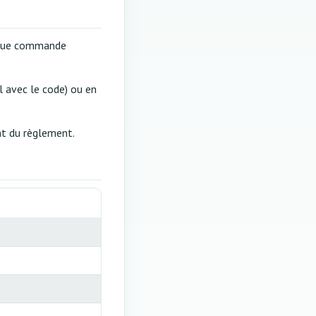
haque commande
l avec le code) ou en
nt du règlement.