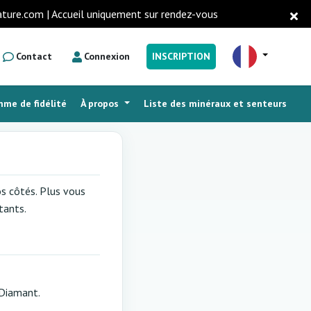
ature.com | Accueil uniquement sur rendez-vous
Contact
Connexion
INSCRIPTION
me de fidélité
À propos
Liste des minéraux et senteurs
s côtés. Plus vous
tants.
 Diamant.