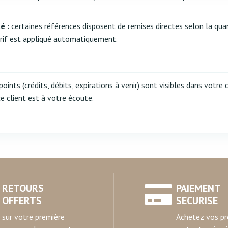
rafic. Nous partageons également des informations sur l'utilisati
, de publicité et d'analyse, qui peuvent combiner celles-ci avec
é :
certaines références disposent de remises directes selon la qua
ils ont collectées lors de votre utilisation de leurs services.
arif est appliqué automatiquement.
nts (crédits, débits, expirations à venir) sont visibles dans votre
ce client est à votre écoute.
RETOURS
PAIEMENT
OFFERTS
SECURISE
sur votre première
Achetez vos pr