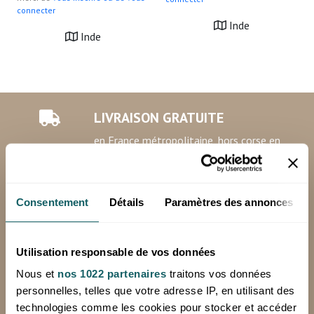
connecter
Inde
Inde
LIVRAISON GRATUITE
en France métropolitaine, hors corse en
24 à 72h (jours ouvrés), à partir de 250€
HT d'achat
*Hors livraison spéciale (Chronopost, sur palette)
Consentement
Détails
Paramètres des annonces
Minimum de commande: 100€ HT
Utilisation responsable de vos données
Nous et
nos 1022 partenaires
traitons vos données
RETOURS OFFERTS
personnelles, telles que votre adresse IP, en utilisant des
technologies comme les cookies pour stocker et accéder
sur votre première commande avec notre