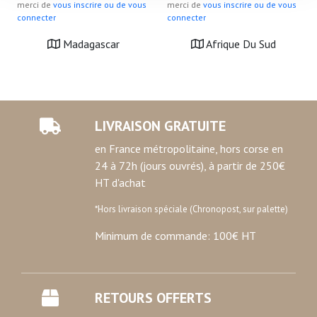
merci de
vous inscrire ou de vous
merci de
vous inscrire ou de vous
personnelles et définir vos préférences, reportez-vous à
connecter
connecter
la
section « Détails »
. Vous pouvez modifier ou retirer
votre consentement à tout moment à partir de la
Madagascar
Afrique Du Sud
déclaration sur les cookies.
Les cookies nous permettent de personnaliser le contenu
et les annonces, d'offrir des fonctionnalités relatives aux
LIVRAISON GRATUITE
médias sociaux et d'analyser notre trafic. Nous
partageons également des informations sur l'utilisation de
en France métropolitaine, hors corse en
notre site avec nos partenaires de médias sociaux, de
24 à 72h (jours ouvrés), à partir de 250€
publicité et d'analyse, qui peuvent combiner celles-ci
HT d'achat
avec d'autres informations que vous leur avez fournies
*Hors livraison spéciale (Chronopost, sur palette)
ou qu'ils ont collectées lors de votre utilisation de leurs
services.
Minimum de commande: 100€ HT
RETOURS OFFERTS