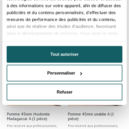
à des informations sur votre appareil, afin de diffuser des
Pomme 45mm quartz rose
Pomme 45mm rhodonite
publicités et du contenu personnalisés, d'effectuer des
Brésil A (1 pièce)
Australie A (1 pièce)
mesures de performance des publicités et du contenu,
Prix reservé aux professionnels,
Prix reservé aux professionnels,
ainsi que de réaliser des études d’audience, favorisant
merci de
vous inscrire ou de vous
merci de
vous inscrire ou de vous
connecter
connecter
ainsi le développement de services. Vous avez le choix
quant à l'utilisation de vos données et à leurs finalités.
Brésil
Australie
Vous pouvez modifier ou retirer votre consentement à
tout moment en consultant la Déclaration relative aux
Tout autoriser
cookies ou en cliquant sur l'icône de confidentialité.
Personnaliser
Si vous le permettez, nous aimerions également :
Collecter des informations sur votre localisation
géographique qui peuvent être précises à plusieurs
Refuser
mètres près
Identifier votre appareil en l'analysant activement
pour en relever les caractéristiques spécifiques
Pomme 45mm rhodonite
Pomme 45mm unakite A (1
(empreintes digitales).
Madagascar A (1 pièce)
pièce)
Pour en savoir plus sur le traitement de vos données
Prix reservé aux professionnels,
Prix reservé aux professionnels,