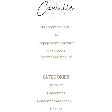
votre consentement à tout moment à partir de la
déclaration sur les cookies.
Les cookies nous permettent de personnaliser le contenu
Qui sommes-nous ?
et les annonces, d'offrir des fonctionnalités relatives aux
FAQ
médias sociaux et d'analyser notre trafic. Nous
partageons également des informations sur l'utilisation de
Engagement Caritatif
notre site avec nos partenaires de médias sociaux, de
Nos vidéos
publicité et d'analyse, qui peuvent combiner celles-ci
Programme fidélité
avec d'autres informations que vous leur avez fournies
ou qu'ils ont collectées lors de votre utilisation de leurs
services.
CATEGORIES
Bracelet
Pendentifs
Pendentifs Argent 925
Bagues