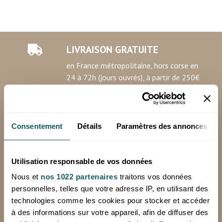
LIVRAISON GRATUITE
en France métropolitaine, hors corse en
24 à 72h (jours ouvrés), à partir de 250€
HT d'achat
*Hors livraison spéciale (Chronopost, sur palette)
Minimum de commande: 100€ HT
Consentement
Détails
Paramètres des annonces
Utilisation responsable de vos données
RETOURS OFFERTS
Nous et
nos 1022 partenaires
traitons vos données
sur votre première commande avec notre
personnelles, telles que votre adresse IP, en utilisant des
étiquette de retour prépayée
technologies comme les cookies pour stocker et accéder
à des informations sur votre appareil, afin de diffuser des