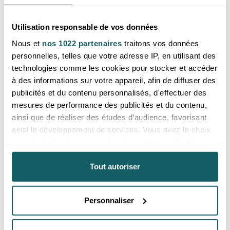
merci de
vous inscrire ou de vous
merci de
vous inscrire ou de vous
connecter
connecter
Utilisation responsable de vos données
Brésil
Brésil
Nous et
nos 1022 partenaires
traitons vos données
personnelles, telles que votre adresse IP, en utilisant des
technologies comme les cookies pour stocker et accéder
à des informations sur votre appareil, afin de diffuser des
publicités et du contenu personnalisés, d'effectuer des
mesures de performance des publicités et du contenu,
ainsi que de réaliser des études d’audience, favorisant
ainsi le développement de services. Vous avez le choix
quant à l'utilisation de vos données et à leurs finalités.
Vous pouvez modifier ou retirer votre consentement à
Fil de perles 08mm tourmaline
Fil de perles 08mm tourmaline
tout moment en consultant la Déclaration relative aux
Tout autoriser
oeil de chat A
oeil de chat AA
cookies ou en cliquant sur l'icône de confidentialité.
Prix reservé aux professionnels,
Prix reservé aux professionnels,
merci de
vous inscrire ou de vous
merci de
vous inscrire ou de vous
connecter
connecter
Personnaliser
Si vous le permettez, nous aimerions également :
Brésil
Brésil
Collecter des informations sur votre localisation
géographique qui peuvent être précises à plusieurs