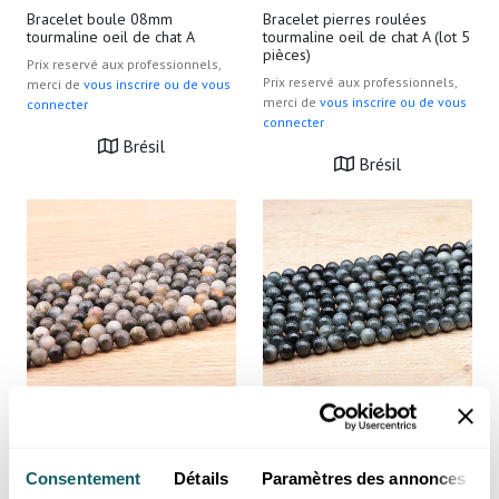
Bracelet boule 08mm
Bracelet pierres roulées
tourmaline oeil de chat A
tourmaline oeil de chat A (lot 5
pièces)
Prix reservé aux professionnels,
Prix reservé aux professionnels,
merci de
vous inscrire ou de vous
merci de
vous inscrire ou de vous
connecter
connecter
Brésil
Brésil
Fil de perles 06mm tourmaline
Fil de perles 06mm tourmaline
oeil de chat A
oeil de chat AA
Consentement
Détails
Paramètres des annonces
Prix reservé aux professionnels,
Prix reservé aux professionnels,