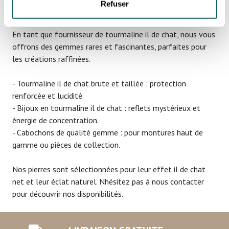
Refuser
mètres près
Identifier votre appareil en l'analysant activement
En tant que fournisseur de tourmaline il de chat, nous vous
pour en relever les caractéristiques spécifiques
offrons des gemmes rares et fascinantes, parfaites pour
(empreintes digitales).
les créations raffinées.
Pour en savoir plus sur le traitement de vos données
personnelles et définir vos préférences, reportez-vous à
- Tourmaline il de chat brute et taillée : protection
la
section « Détails »
. Vous pouvez modifier ou retirer
renforcée et lucidité.
votre consentement à tout moment à partir de la
- Bijoux en tourmaline il de chat : reflets mystérieux et
déclaration sur les cookies.
énergie de concentration.
- Cabochons de qualité gemme : pour montures haut de
Les cookies nous permettent de personnaliser le contenu
gamme ou pièces de collection.
et les annonces, d'offrir des fonctionnalités relatives aux
médias sociaux et d'analyser notre trafic. Nous
Nos pierres sont sélectionnées pour leur effet il de chat
partageons également des informations sur l'utilisation de
net et leur éclat naturel. Nhésitez pas à nous contacter
notre site avec nos partenaires de médias sociaux, de
pour découvrir nos disponibilités.
publicité et d'analyse, qui peuvent combiner celles-ci
avec d'autres informations que vous leur avez fournies
ou qu'ils ont collectées lors de votre utilisation de leurs