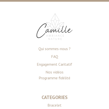
notre site avec nos partenaires de médias sociaux, de
publicité et d'analyse, qui peuvent combiner celles-ci
avec d'autres informations que vous leur avez fournies
ou qu'ils ont collectées lors de votre utilisation de leurs
services.
Qui sommes-nous ?
FAQ
Engagement Caritatif
Nos vidéos
Programme fidélité
CATEGORIES
Bracelet