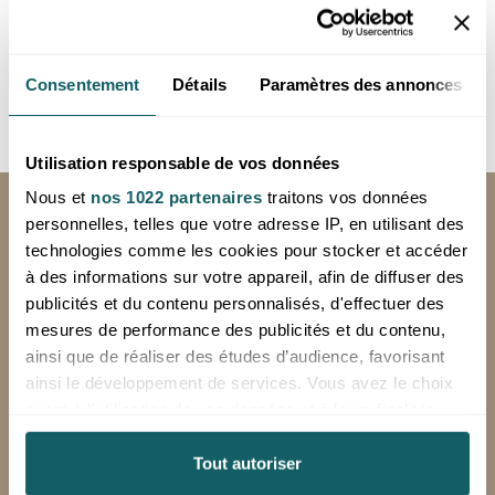
- Sélection de perles en gros : adaptée aux professionnels
de la bijouterie et aux créateurs indépendants.
Nos perles sont soigneusement sélectionnées pour garantir
Consentement
Détails
Paramètres des annonces
une haute qualité. Contactez-nous pour découvrir nos
offres.
Utilisation responsable de vos données
Nous et
nos 1022 partenaires
traitons vos données
LIVRAISON GRATUITE
personnelles, telles que votre adresse IP, en utilisant des
en France métropolitaine, hors corse en
technologies comme les cookies pour stocker et accéder
24 à 72h (jours ouvrés), à partir de 250€
à des informations sur votre appareil, afin de diffuser des
HT d'achat
publicités et du contenu personnalisés, d'effectuer des
mesures de performance des publicités et du contenu,
*Hors livraison spéciale (Chronopost, sur palette)
ainsi que de réaliser des études d’audience, favorisant
Minimum de commande: 100€ HT
ainsi le développement de services. Vous avez le choix
quant à l'utilisation de vos données et à leurs finalités.
Vous pouvez modifier ou retirer votre consentement à
tout moment en consultant la Déclaration relative aux
Tout autoriser
RETOURS OFFERTS
cookies ou en cliquant sur l'icône de confidentialité.