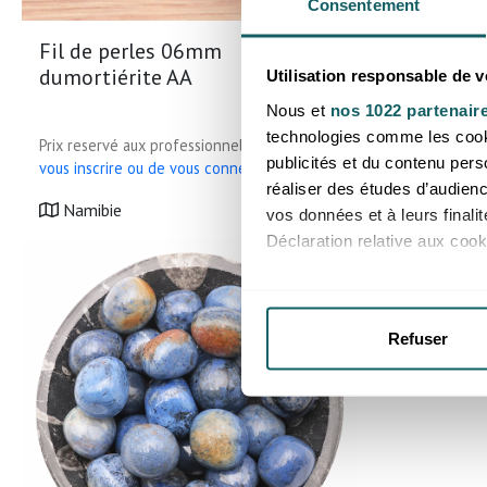
Consentement
Fil de perles 06mm
Fil de p
dumortiérite AA
dumortié
Utilisation responsable de 
Nous et
nos 1022 partenair
technologies comme les cooki
Prix reservé aux professionnels, merci de
Prix reservé
publicités et du contenu per
vous inscrire ou de vous connecter
vous inscrir
réaliser des études d’audienc
Namibie
Namibie
vos données et à leurs final
Déclaration relative aux cooki
Si vous le permettez, nous a
Collecter des informatio
Refuser
Identifier votre appareil
digitales).
Pour en savoir plus sur le tr
Détails »
. Vous pouvez modifi
Les cookies nous permettent d