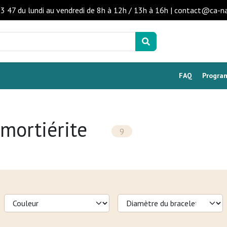
53 47 du lundi au vendredi de 8h à 12h / 13h à 16h | contact@ca-n
FAQ
Program
umortiérite
9