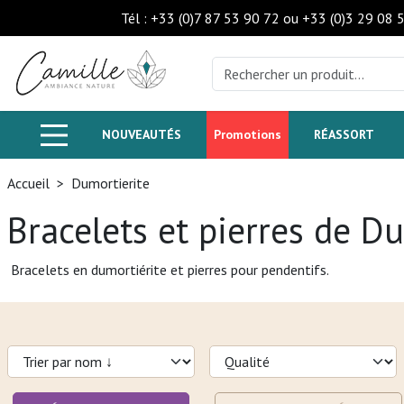
Tél : +33 (0)7 87 53 90 72 ou +33 (0)3 29 08 
NOUVEAUTÉS
Promotions
RÉASSORT
Accueil
>
Dumortierite
Bracelets et pierres de D
Bracelets en dumortiérite et pierres pour pendentifs.