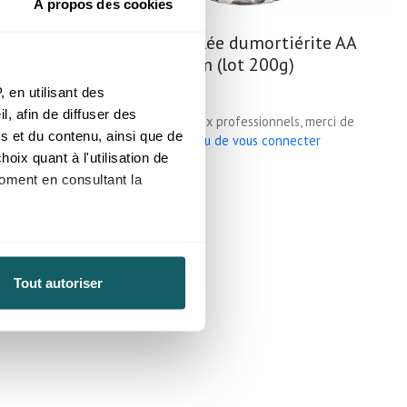
À propos des cookies
ite A 30
Pierre roulée dumortiérite AA
20 à 30mm (lot 200g)
 en utilisant des
, afin de diffuser des
, merci de
Prix reservé aux professionnels, merci de
s et du contenu, ainsi que de
cter
vous inscrire ou de vous connecter
oix quant à l'utilisation de
Namibie
moment en consultant la
à plusieurs mètres près
Tout autoriser
pécifiques (empreintes
, reportez-vous à la
section «
claration sur les cookies.
nnalités relatives aux médias