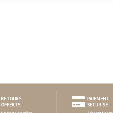
rafic. Nous partageons également des informations sur l'utilisati
, de publicité et d'analyse, qui peuvent combiner celles-ci avec
ils ont collectées lors de votre utilisation de leurs services.
RETOURS
PAIEMENT
OFFERTS
SECURISE
sur votre première
Achetez vos pr