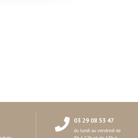
on de notre site avec nos
 d'autres informations que
03 29 08 53 47
du lundi au vendredi de
oduits
8h à 12h et de 13h à