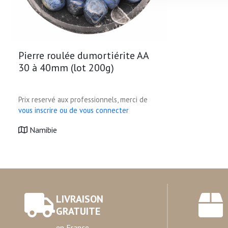
sociaux et d'analyser notre t
partenaires de médias sociaux
vous leur avez fournies ou qu'
Pierre roulée dumortiérite AA
30 à 40mm (lot 200g)
Prix reservé aux professionnels, merci de
vous inscrire ou de vous connecter
Namibie
LIVRAISON
GRATUITE
en France