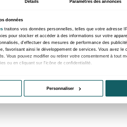
Détails
Paramètres des annonces
erles 08mm
Pierre brute dumortiér
rite AA
à 50mm (lot 1kg)
vos données
es
traitons vos données personnelles, telles que votre adresse IP,
es pour stocker et accéder à des informations sur votre appareil
 aux professionnels, merci de
Prix reservé aux professionnels
sonnalisés, d'effectuer des mesures de performance des publicité
e ou de vous connecter
vous inscrire ou de vous conne
e, favorisant ainsi le développement de services. Vous avez le ch
Brésil
ités. Vous pouvez modifier ou retirer votre consentement à tout 
es ou en cliquant sur l'icône de confidentialité.
imerions également :
ns sur votre localisation géographique qui peuvent être précises 
Personnaliser
 en l'analysant activement pour en relever les caractéristiques s
aitement de vos données personnelles et définir vos préférences
er ou retirer votre consentement à tout moment à partir de la dé
e personnaliser le contenu et les annonces, d'offrir des fonctio