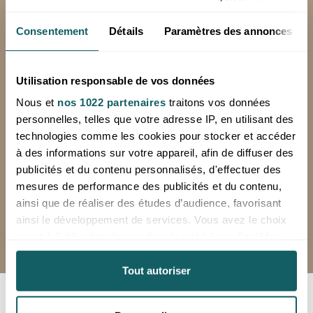
Consentement
Détails
Paramètres des annonces
PAIEMENT SECURISE
Achetez vos produits en toute sécurité
Utilisation responsable de vos données
avec SystemPay, la solution de la Banque
Populaire
Nous et
nos 1022 partenaires
traitons vos données
personnelles, telles que votre adresse IP, en utilisant des
technologies comme les cookies pour stocker et accéder
à des informations sur votre appareil, afin de diffuser des
03 29 08 53 47
publicités et du contenu personnalisés, d'effectuer des
du lundi au vendredi de 8h à 12h et de
mesures de performance des publicités et du contenu,
13h à 16h
ainsi que de réaliser des études d’audience, favorisant
Dépôt ouvert uniquement sur rendez-
ainsi le développement de services. Vous avez le choix
vous
quant à l'utilisation de vos données et à leurs finalités.
Vous pouvez modifier ou retirer votre consentement à
tout moment en consultant la Déclaration relative aux
Tout autoriser
cookies ou en cliquant sur l'icône de confidentialité.