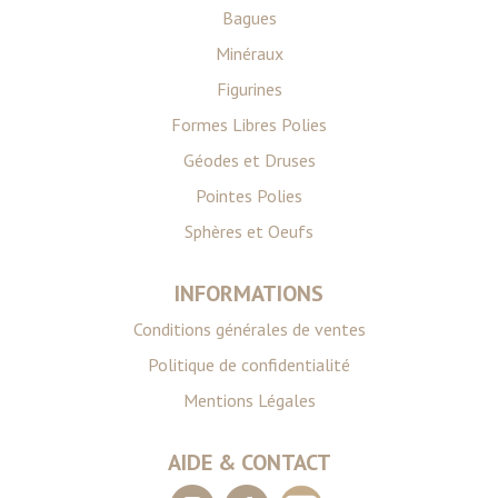
publicité et d'analyse, qui peuvent combiner celles-ci
Bagues
avec d'autres informations que vous leur avez fournies
Minéraux
ou qu'ils ont collectées lors de votre utilisation de leurs
services.
Figurines
Formes Libres Polies
Géodes et Druses
Pointes Polies
Sphères et Oeufs
INFORMATIONS
Conditions générales de ventes
Politique de confidentialité
Mentions Légales
AIDE & CONTACT