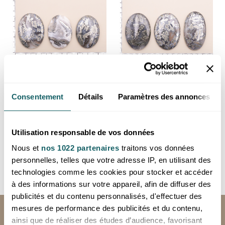
Cabochon non serti forme
Cabochon non serti forme
Consentement
Détails
Paramètres des annonces
ovale calcédoine à marcassite
ovale calcédoine à marcassite
AAA 35 à 40mm (1 pièce)
AAA 40 à 45mm (1 pièce)
Prix reservé aux professionnels,
Prix reservé aux professionnels,
merci de
vous inscrire ou de vous
merci de
vous inscrire ou de vous
Utilisation responsable de vos données
connecter
connecter
Nous et
nos 1022 partenaires
traitons vos données
Indonésie
Indonésie
personnelles, telles que votre adresse IP, en utilisant des
technologies comme les cookies pour stocker et accéder
à des informations sur votre appareil, afin de diffuser des
publicités et du contenu personnalisés, d'effectuer des
mesures de performance des publicités et du contenu,
LIVRAISON GRATUITE
ainsi que de réaliser des études d’audience, favorisant