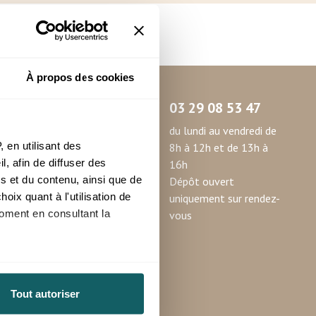
À propos des cookies
03 29 08 53 47
du lundi au vendredi de
 en utilisant des
oduits
8h à 12h et de 13h à
, afin de diffuser des
ité avec
16h
s et du contenu, ainsi que de
solution
Dépôt ouvert
oix quant à l'utilisation de
opulaire
uniquement sur rendez-
moment en consultant la
vous
à plusieurs mètres près
Tout autoriser
pécifiques (empreintes