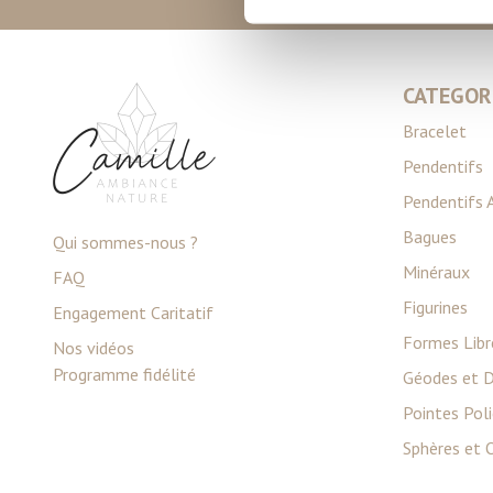
digitales).
Pour en savoir plus sur le tr
Détails »
. Vous pouvez modifi
CATEGOR
Les cookies nous permettent d
Bracelet
sociaux et d'analyser notre t
partenaires de médias sociaux
Pendentifs
vous leur avez fournies ou qu'
Pendentifs 
Bagues
Qui sommes-nous ?
Minéraux
FAQ
Figurines
Engagement Caritatif
Formes Libr
Nos vidéos
Programme fidélité
Géodes et D
Pointes Pol
Sphères et 