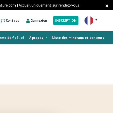
ature.com | Accueil uniquement sur rendez-vous
Contact
Connexion
INSCRIPTION
me de fidélité
À propos
Liste des minéraux et senteurs