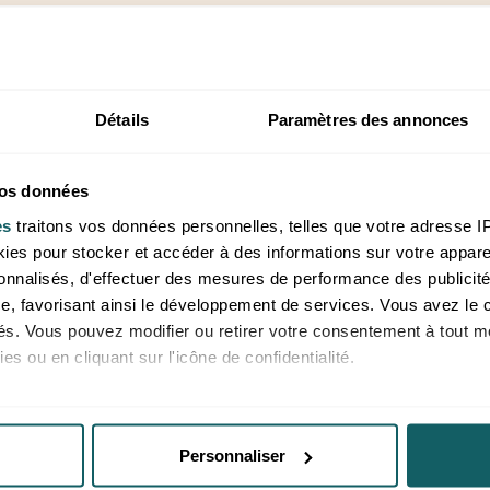
Détails
Paramètres des annonces
RETOURS
PAIEMENT
OFFERTS
SECURISE
vos données
es
traitons vos données personnelles, telles que votre adresse IP,
sur votre première
Achetez vos pr
es pour stocker et accéder à des informations sur votre appareil
commande avec notre
en toute sécur
sonnalisés, d'effectuer des mesures de performance des publicité
étiquette de retour
SystemPay, la 
e, favorisant ainsi le développement de services. Vous avez le ch
prépayée
de la Banque P
ités. Vous pouvez modifier ou retirer votre consentement à tout 
es ou en cliquant sur l'icône de confidentialité.
imerions également :
ns sur votre localisation géographique qui peuvent être précises 
Personnaliser
 en l'analysant activement pour en relever les caractéristiques s