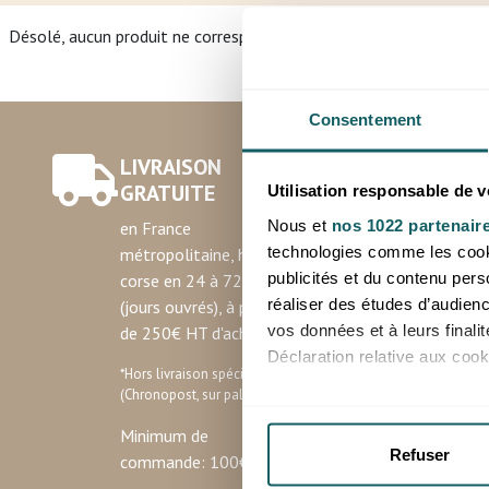
Désolé, aucun produit ne correspond à votre demande.
Consentement
LIVRAISON
GRATUITE
Utilisation responsable de 
Nous et
nos 1022 partenair
en France
technologies comme les cooki
métropolitaine, hors
publicités et du contenu per
corse en 24 à 72h
réaliser des études d’audienc
(jours ouvrés), à partir
vos données et à leurs final
de 250€ HT d'achat
Déclaration relative aux cooki
*Hors livraison spéciale
(Chronopost, sur palette)
Si vous le permettez, nous a
Minimum de
Collecter des informatio
Refuser
commande: 100€ HT
Identifier votre appareil