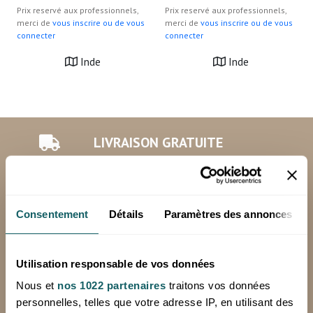
Prix reservé aux professionnels,
Prix reservé aux professionnels,
merci de
vous inscrire ou de vous
merci de
vous inscrire ou de vous
connecter
connecter
Inde
Inde
LIVRAISON GRATUITE
en France métropolitaine, hors corse en
24 à 72h (jours ouvrés), à partir de 250€
HT d'achat
Consentement
Détails
Paramètres des annonces
*Hors livraison spéciale (Chronopost, sur palette)
Minimum de commande: 100€ HT
Utilisation responsable de vos données
Nous et
nos 1022 partenaires
traitons vos données
personnelles, telles que votre adresse IP, en utilisant des
RETOURS OFFERTS