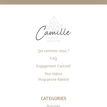
personnelles et définir vos préférences, reportez-vous à
la
section « Détails »
. Vous pouvez modifier ou retirer
votre consentement à tout moment à partir de la
déclaration sur les cookies.
Les cookies nous permettent de personnaliser le contenu
et les annonces, d'offrir des fonctionnalités relatives aux
médias sociaux et d'analyser notre trafic. Nous
Qui sommes-nous ?
partageons également des informations sur l'utilisation de
notre site avec nos partenaires de médias sociaux, de
FAQ
publicité et d'analyse, qui peuvent combiner celles-ci
Engagement Caritatif
avec d'autres informations que vous leur avez fournies
Nos vidéos
ou qu'ils ont collectées lors de votre utilisation de leurs
Programme fidélité
services.
CATEGORIES
Bracelet