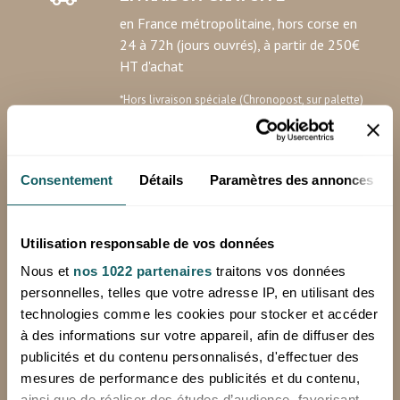
en France métropolitaine, hors corse en
24 à 72h (jours ouvrés), à partir de 250€
HT d'achat
*Hors livraison spéciale (Chronopost, sur palette)
Minimum de commande: 100€ HT
Consentement
Détails
Paramètres des annonces
RETOURS OFFERTS
sur votre première commande avec notre
Utilisation responsable de vos données
étiquette de retour prépayée
Nous et
nos 1022 partenaires
traitons vos données
personnelles, telles que votre adresse IP, en utilisant des
technologies comme les cookies pour stocker et accéder
à des informations sur votre appareil, afin de diffuser des
PAIEMENT SECURISE
publicités et du contenu personnalisés, d'effectuer des
Achetez vos produits en toute sécurité
mesures de performance des publicités et du contenu,
avec SystemPay, la solution de la Banque
ainsi que de réaliser des études d’audience, favorisant