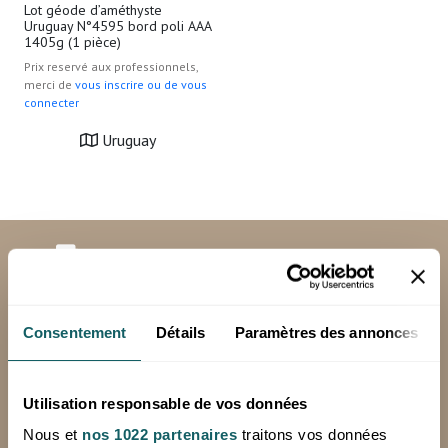
Lot géode d’améthyste
Uruguay N°4595 bord poli AAA
1405g (1 pièce)
Prix reservé aux professionnels,
merci de
vous inscrire ou de vous
connecter
Uruguay
LIVRAISON GRATUITE
en France métropolitaine, hors corse en
24 à 72h (jours ouvrés), à partir de 250€
Consentement
Détails
Paramètres des annonces
HT d'achat
*Hors livraison spéciale (Chronopost, sur palette)
Utilisation responsable de vos données
Minimum de commande: 100€ HT
Nous et
nos 1022 partenaires
traitons vos données