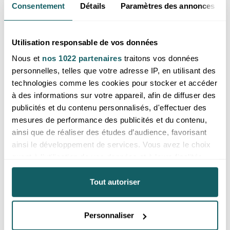
Consentement
Détails
Paramètres des annonces
Inde
Inde
Utilisation responsable de vos données
Nous et
nos 1022 partenaires
traitons vos données
personnelles, telles que votre adresse IP, en utilisant des
technologies comme les cookies pour stocker et accéder
à des informations sur votre appareil, afin de diffuser des
publicités et du contenu personnalisés, d'effectuer des
mesures de performance des publicités et du contenu,
ainsi que de réaliser des études d’audience, favorisant
Fil de perles facettées 06mm
Fil de perles pierres brutes 06
saphir bleu AB
x 10mm saphir bleu cristallisé
ainsi le développement de services. Vous avez le choix
A
quant à l'utilisation de vos données et à leurs finalités.
Prix reservé aux professionnels,
Prix reservé aux professionnels,
merci de
vous inscrire ou de vous
Vous pouvez modifier ou retirer votre consentement à
merci de
vous inscrire ou de vous
connecter
tout moment en consultant la Déclaration relative aux
Tout autoriser
connecter
Inde
cookies ou en cliquant sur l'icône de confidentialité.
Inde
Personnaliser
Si vous le permettez, nous aimerions également :