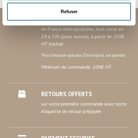
Collecter des informations sur votre localisation
géographique qui peuvent être précises à plusieurs
Refuser
mètres près
LIVRAISON GRATUITE
Identifier votre appareil en l'analysant activement
en France métropolitaine, hors corse en
pour en relever les caractéristiques spécifiques
24 à 72h (jours ouvrés), à partir de 250€
(empreintes digitales).
HT d'achat
Pour en savoir plus sur le traitement de vos données
personnelles et définir vos préférences, reportez-vous à
*Hors livraison spéciale (Chronopost, sur palette)
la
section « Détails »
. Vous pouvez modifier ou retirer
Minimum de commande: 100€ HT
votre consentement à tout moment à partir de la
déclaration sur les cookies.
Les cookies nous permettent de personnaliser le contenu
RETOURS OFFERTS
et les annonces, d'offrir des fonctionnalités relatives aux
sur votre première commande avec notre
médias sociaux et d'analyser notre trafic. Nous
étiquette de retour prépayée
partageons également des informations sur l'utilisation de
notre site avec nos partenaires de médias sociaux, de
publicité et d'analyse, qui peuvent combiner celles-ci
avec d'autres informations que vous leur avez fournies