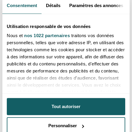
Consentement
Détails
Paramètres des annonces
Utilisation responsable de vos données
Bracelet Louméa doré nacre,
Collier Éclat doré nacre, zircon,
Nous et
nos 1022 partenaires
traitons vos données
pierre de lune AA
acier inoxydable
personnelles, telles que votre adresse IP, en utilisant des
Prix reservé aux professionnels,
Prix reservé aux professionnels,
technologies comme les cookies pour stocker et accéder
merci de
vous inscrire ou de vous
merci de
vous inscrire ou de vous
à des informations sur votre appareil, afin de diffuser des
connecter
connecter
publicités et du contenu personnalisés, d'effectuer des
Divers
mesures de performance des publicités et du contenu,
ainsi que de réaliser des études d’audience, favorisant
ainsi le développement de services. Vous avez le choix
quant à l'utilisation de vos données et à leurs finalités.
Vous pouvez modifier ou retirer votre consentement à
tout moment en consultant la Déclaration relative aux
Tout autoriser
cookies ou en cliquant sur l'icône de confidentialité.
Personnaliser
Si vous le permettez, nous aimerions également :