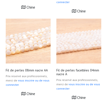
connecter
ou qu'ils ont collectées lors de votre utilisation de leurs
Chine
Chine
services.
Fil de perles 08mm nacre AA
Fil de perles facettées 04mm
nacre A
Prix reservé aux professionnels,
Prix reservé aux professionnels,
merci de
vous inscrire ou de vous
merci de
vous inscrire ou de vous
connecter
connecter
Chine
Chine