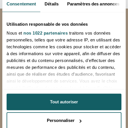
Consentement
Détails
Paramètres des annonces
LIVRAISON GRATUITE
Utilisation responsable de vos données
en France métropolitaine, hors corse en
Nous et
nos 1022 partenaires
traitons vos données
24 à 72h (jours ouvrés), à partir de 250€
personnelles, telles que votre adresse IP, en utilisant des
HT d'achat
technologies comme les cookies pour stocker et accéder
*Hors livraison spéciale (Chronopost, sur palette)
à des informations sur votre appareil, afin de diffuser des
publicités et du contenu personnalisés, d'effectuer des
Minimum de commande: 100€ HT
mesures de performance des publicités et du contenu,
ainsi que de réaliser des études d’audience, favorisant
ainsi le développement de services. Vous avez le choix
RETOURS OFFERTS
quant à l'utilisation de vos données et à leurs finalités.
Vous pouvez modifier ou retirer votre consentement à
sur votre première commande avec notre
tout moment en consultant la Déclaration relative aux
Tout autoriser
étiquette de retour prépayée
cookies ou en cliquant sur l'icône de confidentialité.
Personnaliser
Si vous le permettez, nous aimerions également :