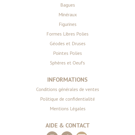
publicité et d'analyse, qui peuvent combiner celles-ci
Bagues
avec d'autres informations que vous leur avez fournies
Minéraux
ou qu'ils ont collectées lors de votre utilisation de leurs
services.
Figurines
Formes Libres Polies
Géodes et Druses
Pointes Polies
Sphères et Oeufs
INFORMATIONS
Conditions générales de ventes
Politique de confidentialité
Mentions Légales
AIDE & CONTACT