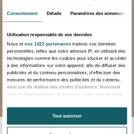
Consentement
Détails
Paramètres des annonces
PAIEMENT SECURISE
Achetez vos produits en toute sécurité
Utilisation responsable de vos données
avec SystemPay, la solution de la Banque
Populaire
Nous et
nos 1022 partenaires
traitons vos données
personnelles, telles que votre adresse IP, en utilisant des
technologies comme les cookies pour stocker et accéder
à des informations sur votre appareil, afin de diffuser des
03 29 08 53 47
publicités et du contenu personnalisés, d'effectuer des
du lundi au vendredi de 8h à 12h et de
mesures de performance des publicités et du contenu,
13h à 16h
ainsi que de réaliser des études d’audience, favorisant
Dépôt ouvert uniquement sur rendez-
ainsi le développement de services. Vous avez le choix
vous
quant à l'utilisation de vos données et à leurs finalités.
Vous pouvez modifier ou retirer votre consentement à
tout moment en consultant la Déclaration relative aux
Tout autoriser
cookies ou en cliquant sur l'icône de confidentialité.