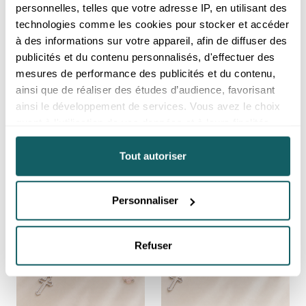
personnelles, telles que votre adresse IP, en utilisant des
technologies comme les cookies pour stocker et accéder
à des informations sur votre appareil, afin de diffuser des
publicités et du contenu personnalisés, d'effectuer des
mesures de performance des publicités et du contenu,
Chapelet boule 06mm oeil de
Chapelet boule 06mm quartz
tigre A (1 pièce)
chlorite A (1 pièce)
ainsi que de réaliser des études d’audience, favorisant
ainsi le développement de services. Vous avez le choix
Prix reservé aux professionnels,
Prix reservé aux professionnels,
merci de
vous inscrire ou de vous
merci de
vous inscrire ou de vous
quant à l'utilisation de vos données et à leurs finalités.
connecter
connecter
Vous pouvez modifier ou retirer votre consentement à
Afrique du Sud
Brésil
tout moment en consultant la Déclaration relative aux
Tout autoriser
cookies ou en cliquant sur l'icône de confidentialité.
Personnaliser
Si vous le permettez, nous aimerions également :
Collecter des informations sur votre localisation
géographique qui peuvent être précises à plusieurs
Refuser
mètres près
Identifier votre appareil en l'analysant activement
pour en relever les caractéristiques spécifiques
(empreintes digitales).