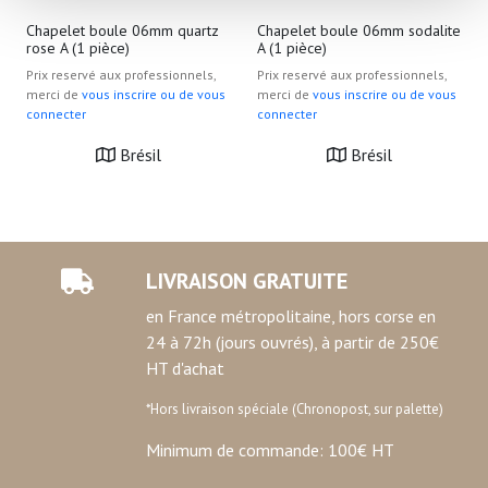
Pour en savoir plus sur le traitement de vos données
Chapelet boule 06mm quartz
Chapelet boule 06mm sodalite
rose A (1 pièce)
A (1 pièce)
personnelles et définir vos préférences, reportez-vous à
Prix reservé aux professionnels,
Prix reservé aux professionnels,
la
section « Détails »
. Vous pouvez modifier ou retirer
merci de
vous inscrire ou de vous
merci de
vous inscrire ou de vous
votre consentement à tout moment à partir de la
connecter
connecter
déclaration sur les cookies.
Brésil
Brésil
Les cookies nous permettent de personnaliser le contenu
et les annonces, d'offrir des fonctionnalités relatives aux
médias sociaux et d'analyser notre trafic. Nous
partageons également des informations sur l'utilisation de
LIVRAISON GRATUITE
notre site avec nos partenaires de médias sociaux, de
en France métropolitaine, hors corse en
publicité et d'analyse, qui peuvent combiner celles-ci
24 à 72h (jours ouvrés), à partir de 250€
avec d'autres informations que vous leur avez fournies
HT d'achat
ou qu'ils ont collectées lors de votre utilisation de leurs
services.
*Hors livraison spéciale (Chronopost, sur palette)
Minimum de commande: 100€ HT