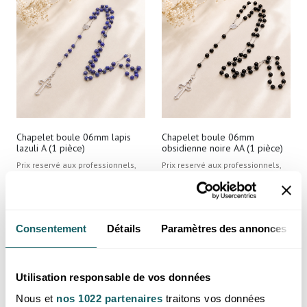
Chapelet boule 06mm lapis
Chapelet boule 06mm
lazuli A (1 pièce)
obsidienne noire AA (1 pièce)
Prix reservé aux professionnels,
Prix reservé aux professionnels,
merci de
vous inscrire ou de vous
merci de
vous inscrire ou de vous
connecter
connecter
Afghanistan
Mexique
Consentement
Détails
Paramètres des annonces
Utilisation responsable de vos données
Nous et
nos 1022 partenaires
traitons vos données