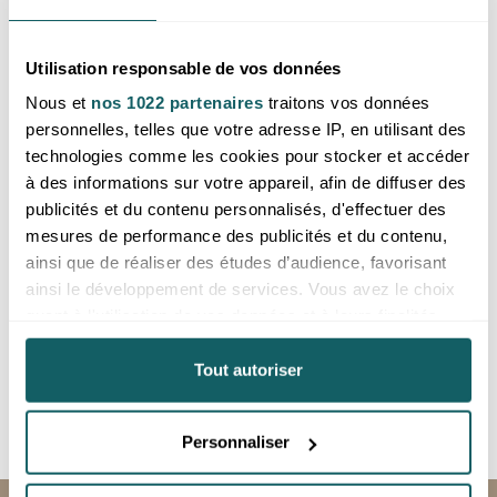
A
Prix reservé aux professionnels,
merci de
vous inscrire ou de vous
Utilisation responsable de vos données
connecter
Nous et
nos 1022 partenaires
traitons vos données
Afrique du Sud
personnelles, telles que votre adresse IP, en utilisant des
technologies comme les cookies pour stocker et accéder
à des informations sur votre appareil, afin de diffuser des
publicités et du contenu personnalisés, d'effectuer des
Nous proposons des magnésites naturelles, brutes ou
mesures de performance des publicités et du contenu,
polies.
ainsi que de réaliser des études d’audience, favorisant
- Galets, pierres roulées, cabochons : pour soin ou
ainsi le développement de services. Vous avez le choix
bijouterie.
quant à l'utilisation de vos données et à leurs finalités.
- Teintes claires voire blanches, texture douce.
Vous pouvez modifier ou retirer votre consentement à
- Idéale pour thérapeutes, boutiques et créateurs.
tout moment en consultant la Déclaration relative aux
Tout autoriser
cookies ou en cliquant sur l'icône de confidentialité.
Nos magnésites sont choisies pour leur pureté, leur texture
agréable et leur efficacité apaisante.
Personnaliser
Si vous le permettez, nous aimerions également :
Collecter des informations sur votre localisation