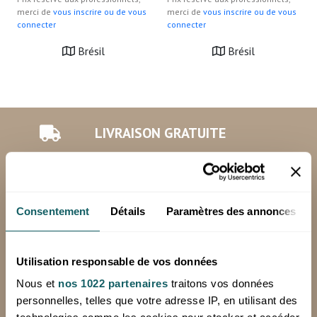
merci de
vous inscrire ou de vous
merci de
vous inscrire ou de vous
connecter
connecter
Brésil
Brésil
LIVRAISON GRATUITE
en France métropolitaine, hors corse en
24 à 72h (jours ouvrés), à partir de 250€
HT d'achat
Consentement
Détails
Paramètres des annonces
*Hors livraison spéciale (Chronopost, sur palette)
Minimum de commande: 100€ HT
Utilisation responsable de vos données
Nous et
nos 1022 partenaires
traitons vos données
personnelles, telles que votre adresse IP, en utilisant des
RETOURS OFFERTS