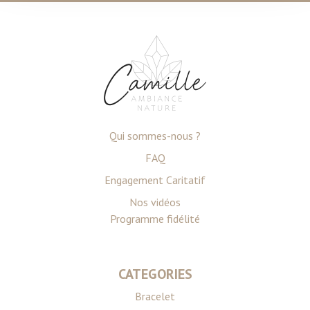
personnelles et définir vos préférences, reportez-vous à
la
section « Détails »
. Vous pouvez modifier ou retirer
votre consentement à tout moment à partir de la
déclaration sur les cookies.
Les cookies nous permettent de personnaliser le contenu
et les annonces, d'offrir des fonctionnalités relatives aux
médias sociaux et d'analyser notre trafic. Nous
Qui sommes-nous ?
partageons également des informations sur l'utilisation de
FAQ
notre site avec nos partenaires de médias sociaux, de
publicité et d'analyse, qui peuvent combiner celles-ci
Engagement Caritatif
avec d'autres informations que vous leur avez fournies
Nos vidéos
ou qu'ils ont collectées lors de votre utilisation de leurs
Programme fidélité
services.
CATEGORIES
Bracelet