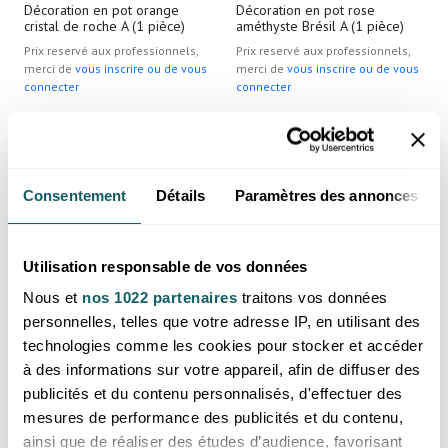
Décoration en pot orange
Décoration en pot rose
cristal de roche A (1 pièce)
améthyste Brésil A (1 pièce)
Prix reservé aux professionnels,
Prix reservé aux professionnels,
merci de
vous inscrire ou de vous
merci de
vous inscrire ou de vous
connecter
connecter
Brésil
Brésil
Consentement
Détails
Paramètres des annonces
Utilisation responsable de vos données
Nous et
nos 1022 partenaires
traitons vos données
personnelles, telles que votre adresse IP, en utilisant des
technologies comme les cookies pour stocker et accéder
à des informations sur votre appareil, afin de diffuser des
Décoration en pot rose citrine
Décoration en pot rose cristal
chauffée A (1 pièce)
de roche A (1 pièce)
publicités et du contenu personnalisés, d'effectuer des
Prix reservé aux professionnels,
Prix reservé aux professionnels,
mesures de performance des publicités et du contenu,
merci de
vous inscrire ou de vous
merci de
vous inscrire ou de vous
ainsi que de réaliser des études d’audience, favorisant