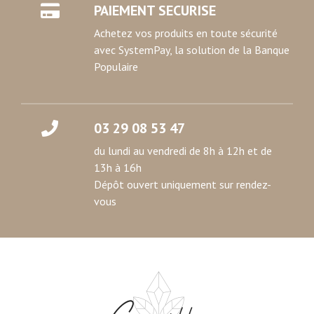
votre consentement à tout moment à partir de la
PAIEMENT SECURISE
déclaration sur les cookies.
Achetez vos produits en toute sécurité
avec SystemPay, la solution de la Banque
Les cookies nous permettent de personnaliser le contenu
Populaire
et les annonces, d'offrir des fonctionnalités relatives aux
médias sociaux et d'analyser notre trafic. Nous
partageons également des informations sur l'utilisation de
notre site avec nos partenaires de médias sociaux, de
03 29 08 53 47
publicité et d'analyse, qui peuvent combiner celles-ci
du lundi au vendredi de 8h à 12h et de
avec d'autres informations que vous leur avez fournies
13h à 16h
ou qu'ils ont collectées lors de votre utilisation de leurs
Dépôt ouvert uniquement sur rendez-
services.
vous