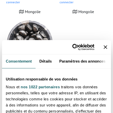
connecter
connecter
Mongolie
Mongolie
Consentement
Détails
Paramètres des annonces
Pierre roulée jais ou jet A+ 20
à 35mm (lot 200g)
Utilisation responsable de vos données
Prix reservé aux professionnels,
Nous et
nos 1022 partenaires
traitons vos données
merci de
vous inscrire ou de vous
personnelles, telles que votre adresse IP, en utilisant des
connecter
technologies comme les cookies pour stocker et accéder
Mongolie
à des informations sur votre appareil, afin de diffuser des
publicités et du contenu personnalisés, d'effectuer des