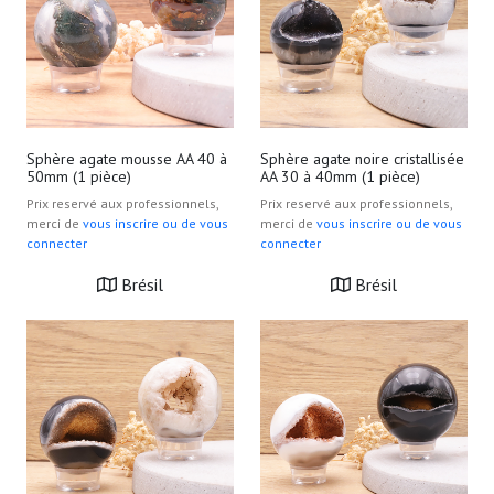
partageons également des informations sur l'utilisation de
notre site avec nos partenaires de médias sociaux, de
publicité et d'analyse, qui peuvent combiner celles-ci
avec d'autres informations que vous leur avez fournies
ou qu'ils ont collectées lors de votre utilisation de leurs
services.
Sphère agate mousse AA 40 à
Sphère agate noire cristallisée
50mm (1 pièce)
AA 30 à 40mm (1 pièce)
Prix reservé aux professionnels,
Prix reservé aux professionnels,
merci de
vous inscrire ou de vous
merci de
vous inscrire ou de vous
connecter
connecter
Brésil
Brésil