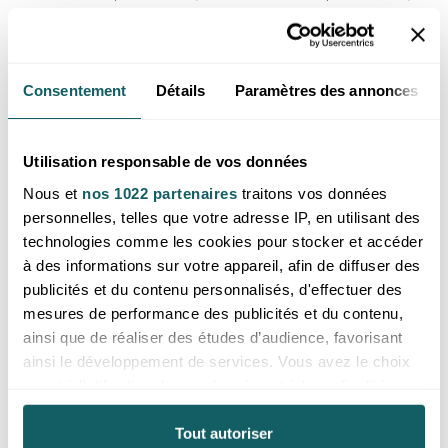
merci de
vous inscrire ou de vous
merci de
vous inscrire ou de vous
connecter
connecter
Madagascar
Madagascar
Consentement
Détails
Paramètres des annonces
Utilisation responsable de vos données
Nous et
nos 1022 partenaires
traitons vos données
personnelles, telles que votre adresse IP, en utilisant des
technologies comme les cookies pour stocker et accéder
à des informations sur votre appareil, afin de diffuser des
publicités et du contenu personnalisés, d'effectuer des
mesures de performance des publicités et du contenu,
Sphère agate indienne AA 40 à
Sphère agate indienne AA 50 à
50mm (1 pièce)
60mm (1 pièce)
ainsi que de réaliser des études d’audience, favorisant
Prix reservé aux professionnels,
Prix reservé aux professionnels,
ainsi le développement de services. Vous avez le choix
merci de
vous inscrire ou de vous
merci de
vous inscrire ou de vous
quant à l'utilisation de vos données et à leurs finalités.
connecter
connecter
Vous pouvez modifier ou retirer votre consentement à
Inde
Inde
tout moment en consultant la Déclaration relative aux
Tout autoriser