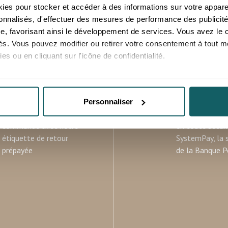
es pour stocker et accéder à des informations sur votre appareil
sonnalisés, d'effectuer des mesures de performance des publicité
e, favorisant ainsi le développement de services. Vous avez le ch
ités. Vous pouvez modifier ou retirer votre consentement à tout 
es ou en cliquant sur l'icône de confidentialité.
imerions également :
RETOURS
PAIEMENT
ns sur votre localisation géographique qui peuvent être précises 
OFFERTS
SECURISE
Personnaliser
 en l'analysant activement pour en relever les caractéristiques s
sur votre première
Achetez vos pr
commande avec notre
en toute sécur
aitement de vos données personnelles et définir vos préférences
étiquette de retour
SystemPay, la 
er ou retirer votre consentement à tout moment à partir de la dé
prépayée
de la Banque P
e personnaliser le contenu et les annonces, d'offrir des fonctio
rafic. Nous partageons également des informations sur l'utilisati
, de publicité et d'analyse, qui peuvent combiner celles-ci avec
ils ont collectées lors de votre utilisation de leurs services.