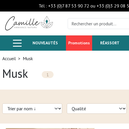
Tél : +33 (0)7 87 53 90 72 ou +33 (0)3 29 08 
NOUVEAUTÉS
Promotions
RÉASSORT
Accueil
>
Musk
Musk
1