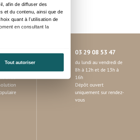
, afin de diffuser des
s et du contenu, ainsi que de
oix quant à l'utilisation de
moment en consultant la
03 29 08 53 47
à plusieurs mètres près
du lundi au vendredi de
Tout autoriser
pécifiques (empreintes
oduits
8h à 12h et de 13h à
ité avec
16h
, reportez-vous à la
section «
solution
Dépôt ouvert
claration sur les cookies.
opulaire
uniquement sur rendez-
vous
nnalités relatives aux médias
on de notre site avec nos
 d'autres informations que