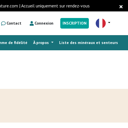
ature.com | Accueil uniquement sur rendez-vous
Contact
Connexion
INSCRIPTION
me de fidélité
À propos
Liste des minéraux et senteurs