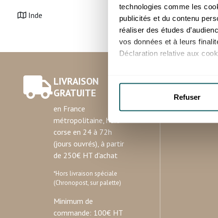
technologies comme les cooki
Inde
publicités et du contenu per
réaliser des études d’audienc
vos données et à leurs final
Déclaration relative aux cooki
Si vous le permettez, nous a
LIVRAISON
Collecter des informatio
GRATUITE
Refuser
Identifier votre appareil
en France
digitales).
métropolitaine, hors
Pour en savoir plus sur le tr
corse en 24 à 72h
Détails »
. Vous pouvez modifi
(jours ouvrés), à partir
de 250€ HT d'achat
Les cookies nous permettent d
sociaux et d'analyser notre t
*Hors livraison spéciale
(Chronopost, sur palette)
partenaires de médias sociaux
vous leur avez fournies ou qu'
Minimum de
commande: 100€ HT