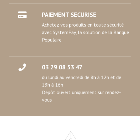
votre consentement à tout moment à partir de la
PAIEMENT SECURISE
déclaration sur les cookies.
Achetez vos produits en toute sécurité
Les cookies nous permettent de personnaliser le contenu
avec SystemPay, la solution de la Banque
et les annonces, d'offrir des fonctionnalités relatives aux
Populaire
médias sociaux et d'analyser notre trafic. Nous
partageons également des informations sur l'utilisation de
notre site avec nos partenaires de médias sociaux, de
03 29 08 53 47
publicité et d'analyse, qui peuvent combiner celles-ci
avec d'autres informations que vous leur avez fournies
du lundi au vendredi de 8h à 12h et de
ou qu'ils ont collectées lors de votre utilisation de leurs
13h à 16h
services.
Dépôt ouvert uniquement sur rendez-
vous