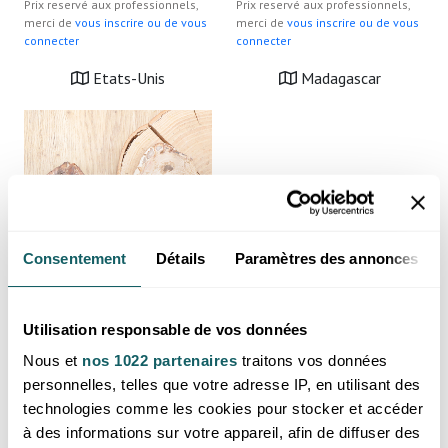
Prix reservé aux professionnels,
Prix reservé aux professionnels,
merci de
vous inscrire ou de vous
merci de
vous inscrire ou de vous
connecter
connecter
Etats-Unis
Madagascar
Consentement
Détails
Paramètres des annonces
Tranche polie bois fossile A
Utilisation responsable de vos données
200 à 300g (1 pièce)
Nous et
nos 1022 partenaires
traitons vos données
Prix reservé aux professionnels,
personnelles, telles que votre adresse IP, en utilisant des
merci de
vous inscrire ou de vous
connecter
technologies comme les cookies pour stocker et accéder
à des informations sur votre appareil, afin de diffuser des
Madagascar