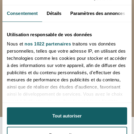
Consentement
Détails
Paramètres des annonces
PAIEMENT SECURISE
Achetez vos produits en toute sécurité
Utilisation responsable de vos données
avec SystemPay, la solution de la Banque
Populaire
Nous et
nos 1022 partenaires
traitons vos données
personnelles, telles que votre adresse IP, en utilisant des
technologies comme les cookies pour stocker et accéder
à des informations sur votre appareil, afin de diffuser des
03 29 08 53 47
publicités et du contenu personnalisés, d'effectuer des
du lundi au vendredi de 8h à 12h et de
mesures de performance des publicités et du contenu,
13h à 16h
ainsi que de réaliser des études d’audience, favorisant
Dépôt ouvert uniquement sur rendez-
ainsi le développement de services. Vous avez le choix
vous
quant à l'utilisation de vos données et à leurs finalités.
Vous pouvez modifier ou retirer votre consentement à
tout moment en consultant la Déclaration relative aux
Tout autoriser
cookies ou en cliquant sur l'icône de confidentialité.