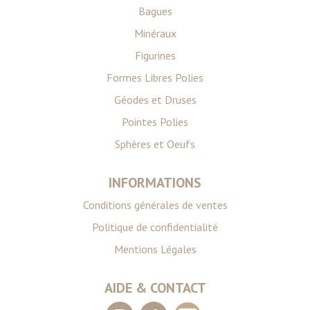
publicité et d'analyse, qui peuvent combiner celles-ci
Bagues
avec d'autres informations que vous leur avez fournies
Minéraux
ou qu'ils ont collectées lors de votre utilisation de leurs
services.
Figurines
Formes Libres Polies
Géodes et Druses
Pointes Polies
Sphères et Oeufs
INFORMATIONS
Conditions générales de ventes
Politique de confidentialité
Mentions Légales
AIDE & CONTACT