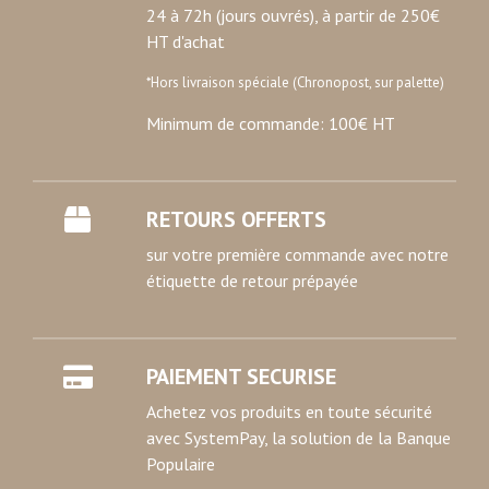
24 à 72h (jours ouvrés), à partir de 250€
Les cookies nous permettent de personnaliser le contenu
HT d'achat
et les annonces, d'offrir des fonctionnalités relatives aux
médias sociaux et d'analyser notre trafic. Nous
*Hors livraison spéciale (Chronopost, sur palette)
partageons également des informations sur l'utilisation de
Minimum de commande: 100€ HT
notre site avec nos partenaires de médias sociaux, de
publicité et d'analyse, qui peuvent combiner celles-ci
avec d'autres informations que vous leur avez fournies
ou qu'ils ont collectées lors de votre utilisation de leurs
RETOURS OFFERTS
services.
sur votre première commande avec notre
étiquette de retour prépayée
PAIEMENT SECURISE
Achetez vos produits en toute sécurité
avec SystemPay, la solution de la Banque
Populaire