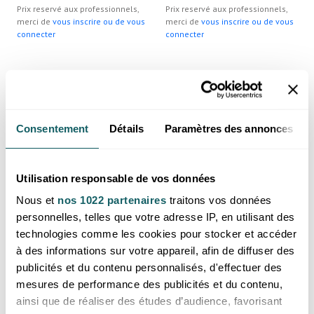
Prix reservé aux professionnels,
Prix reservé aux professionnels,
merci de
vous inscrire ou de vous
merci de
vous inscrire ou de vous
connecter
connecter
Consentement
Détails
Paramètres des annonces
Utilisation responsable de vos données
Nous et
nos 1022 partenaires
traitons vos données
personnelles, telles que votre adresse IP, en utilisant des
Pochette organza rose (lot 100
Pochette organza rouge (lot
pièces)
100 pièces)
technologies comme les cookies pour stocker et accéder
Prix reservé aux professionnels,
Prix reservé aux professionnels,
à des informations sur votre appareil, afin de diffuser des
merci de
vous inscrire ou de vous
merci de
vous inscrire ou de vous
publicités et du contenu personnalisés, d'effectuer des
connecter
connecter
mesures de performance des publicités et du contenu,
ainsi que de réaliser des études d’audience, favorisant