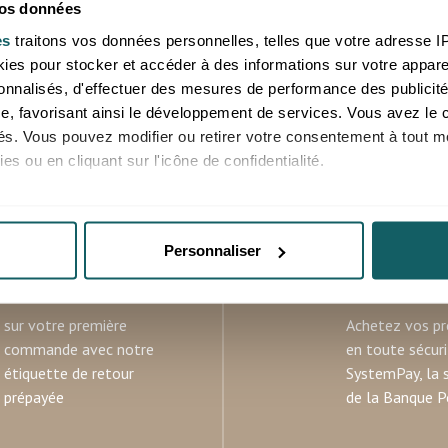
e AA+
lune grise AA+
vos données
es
traitons vos données personnelles, telles que votre adresse IP,
es pour stocker et accéder à des informations sur votre appareil
 aux professionnels, merci de
Prix reservé aux professionnels
sonnalisés, d'effectuer des mesures de performance des publicité
e ou de vous connecter
vous inscrire ou de vous conne
e, favorisant ainsi le développement de services. Vous avez le ch
Inde
ités. Vous pouvez modifier ou retirer votre consentement à tout 
es ou en cliquant sur l'icône de confidentialité.
imerions également :
ns sur votre localisation géographique qui peuvent être précises 
Personnaliser
 en l'analysant activement pour en relever les caractéristiques s
RETOURS
PAIEMENT
OFFERTS
SECURISE
aitement de vos données personnelles et définir vos préférences
sur votre première
Achetez vos pr
er ou retirer votre consentement à tout moment à partir de la dé
commande avec notre
en toute sécur
étiquette de retour
SystemPay, la 
e personnaliser le contenu et les annonces, d'offrir des fonctio
prépayée
de la Banque P
rafic. Nous partageons également des informations sur l'utilisati
, de publicité et d'analyse, qui peuvent combiner celles-ci avec