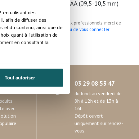
lune grise AA (09,5-10,5mm)
 en utilisant des
, afin de diffuser des
, merci de
Prix reservé aux professionnels, merci de
s et du contenu, ainsi que de
cter
vous inscrire ou de vous connecter
oix quant à l'utilisation de
Inde
moment en consultant la
à plusieurs mètres près
Tout autoriser
pécifiques (empreintes
03 29 08 53 47
du lundi au vendredi de
, reportez-vous à la
section «
oduits
8h à 12h et de 13h à
claration sur les cookies.
ité avec
16h
solution
Dépôt ouvert
nnalités relatives aux médias
opulaire
uniquement sur rendez-
on de notre site avec nos
vous
 d'autres informations que