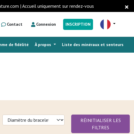
ature.com | Accueil uniquement sur rendez-vous
Contact
Connexion
INSCRIPTION
me de fidélité
À propos
Liste des minéraux et senteurs
RÉINITIALISER LES
FILTRES