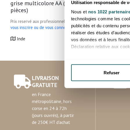
grise multicolore AA (lot 10
lune gris
Utilisation responsable de 
pièces)
Nous et
nos 1022 partenair
technologies comme les cooki
Prix reservé aux professionnels, merci de
Prix reservé
publicités et du contenu per
vous inscrire ou de vous connecter
vous inscrir
réaliser des études d’audienc
Inde
Inde
vos données et à leurs final
Déclaration relative aux cooki
Si vous le permettez, nous a
Collecter des informatio
Refuser
Identifier votre appareil
LIVRAISON
digitales).
GRATUITE
Pour en savoir plus sur le tr
en France
Détails »
. Vous pouvez modifi
métropolitaine, hors
corse en 24 à 72h
Les cookies nous permettent d
(jours ouvrés), à partir
sociaux et d'analyser notre t
de 250€ HT d'achat
partenaires de médias sociaux