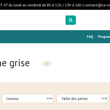
53 47 du lundi au vendredi de 8h à 12h / 13h à 16h | contact@ca-n
FAQ
Program
ne grise
4