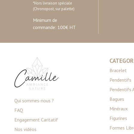
vous leur avez fournies ou qu'
*Hors livraison spéciale
(Chronopost, sur palette)
Minimum de
commande: 100€ HT
CATEGOR
Bracelet
Pendentifs
Pendentifs 
Bagues
Qui sommes-nous ?
Minéraux
FAQ
Figurines
Engagement Caritatif
Formes Libr
Nos vidéos