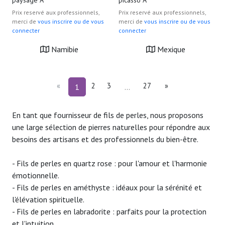
paysage A
picasso A
Prix reservé aux professionnels,
Prix reservé aux professionnels,
merci de
vous inscrire ou de vous
merci de
vous inscrire ou de vous
connecter
connecter
Namibie
Mexique
«
2
3
27
»
1
En tant que fournisseur de fils de perles, nous proposons
une large sélection de pierres naturelles pour répondre aux
besoins des artisans et des professionnels du bien-être.
- Fils de perles en quartz rose : pour l'amour et l'harmonie
émotionnelle.
- Fils de perles en améthyste : idéaux pour la sérénité et
l'élévation spirituelle.
- Fils de perles en labradorite : parfaits pour la protection
et l'intuition.