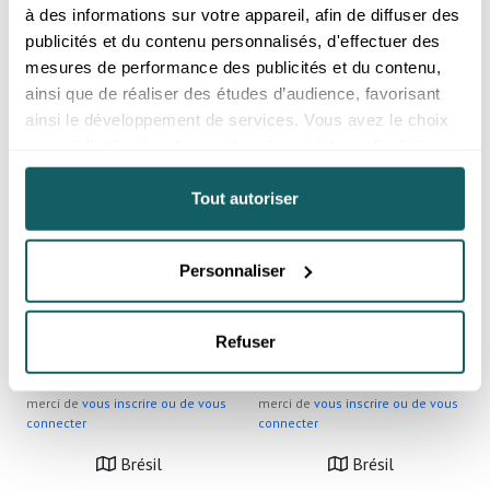
merci de
vous inscrire ou de vous
connecter
à des informations sur votre appareil, afin de diffuser des
connecter
publicités et du contenu personnalisés, d'effectuer des
Brésil
Brésil
mesures de performance des publicités et du contenu,
ainsi que de réaliser des études d’audience, favorisant
ainsi le développement de services. Vous avez le choix
quant à l'utilisation de vos données et à leurs finalités.
Vous pouvez modifier ou retirer votre consentement à
tout moment en consultant la Déclaration relative aux
Tout autoriser
cookies ou en cliquant sur l'icône de confidentialité.
Personnaliser
Si vous le permettez, nous aimerions également :
Collecter des informations sur votre localisation
géographique qui peuvent être précises à plusieurs
Fil de perles 04mm cornaline
Fil de perles 04mm cornaline
Refuser
A
rouge A
mètres près
Prix reservé aux professionnels,
Prix reservé aux professionnels,
Identifier votre appareil en l'analysant activement
merci de
vous inscrire ou de vous
merci de
vous inscrire ou de vous
pour en relever les caractéristiques spécifiques
connecter
connecter
(empreintes digitales).
Brésil
Brésil
Pour en savoir plus sur le traitement de vos données