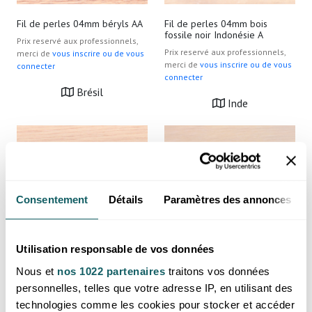
Fil de perles 04mm béryls AA
Fil de perles 04mm bois
fossile noir Indonésie A
Prix reservé aux professionnels,
Prix reservé aux professionnels,
merci de
vous inscrire ou de vous
merci de
vous inscrire ou de vous
connecter
connecter
Brésil
Inde
Consentement
Détails
Paramètres des annonces
Utilisation responsable de vos données
Nous et
nos 1022 partenaires
traitons vos données
Fil de perles 04mm bronzite A
Fil de perles 04mm citrine
chauffée A
personnelles, telles que votre adresse IP, en utilisant des
Prix reservé aux professionnels,
technologies comme les cookies pour stocker et accéder
Prix reservé aux professionnels,
merci de
vous inscrire ou de vous