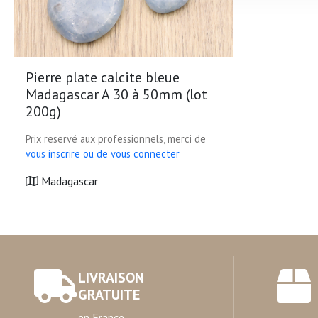
sociaux et d'analyser notre t
partenaires de médias sociaux
vous leur avez fournies ou qu'
Pierre plate calcite bleue
Madagascar A 30 à 50mm (lot
200g)
Prix reservé aux professionnels, merci de
vous inscrire ou de vous connecter
Madagascar
LIVRAISON
GRATUITE
en France