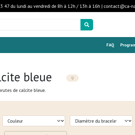
53 47 du lundi au vendredi de 8h à 12h / 13h à 16h | contact@ca-n
FAQ
Program
lcite bleue
9
brutes de calcite bleue.