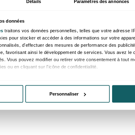
Détails
Paramètres des annonces
re calcite bleue A 500
Pierre brute calcite bl
 pièce)
30mm (lot 1kg)
vos données
es
traitons vos données personnelles, telles que votre adresse IP,
es pour stocker et accéder à des informations sur votre appareil
 aux professionnels, merci de
Prix reservé aux professionnels
sonnalisés, d'effectuer des mesures de performance des publicité
e ou de vous connecter
vous inscrire ou de vous conne
e, favorisant ainsi le développement de services. Vous avez le ch
car
Mexique
ités. Vous pouvez modifier ou retirer votre consentement à tout 
es ou en cliquant sur l'icône de confidentialité.
imerions également :
ns sur votre localisation géographique qui peuvent être précises 
Personnaliser
 en l'analysant activement pour en relever les caractéristiques s
aitement de vos données personnelles et définir vos préférences
er ou retirer votre consentement à tout moment à partir de la dé
e personnaliser le contenu et les annonces, d'offrir des fonctio