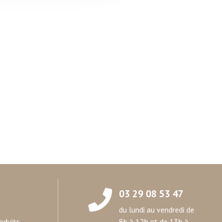
on de notre site avec nos
 d'autres informations que
03 29 08 53 47
du lundi au vendredi de
oduits
8h à 12h et de 13h à