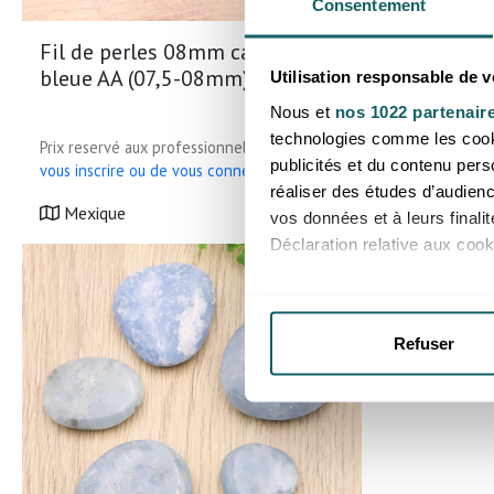
Consentement
Fil de perles 08mm calcite
Forme lib
bleue AA (07,5-08mm)
à 700g (1
Utilisation responsable de 
Nous et
nos 1022 partenair
technologies comme les cooki
Prix reservé aux professionnels, merci de
Prix reservé
publicités et du contenu per
vous inscrire ou de vous connecter
vous inscrir
réaliser des études d’audienc
Mexique
Madagas
vos données et à leurs final
Déclaration relative aux cooki
Si vous le permettez, nous a
Collecter des informatio
Refuser
Identifier votre appareil
digitales).
Pour en savoir plus sur le tr
Détails »
. Vous pouvez modifi
Les cookies nous permettent d