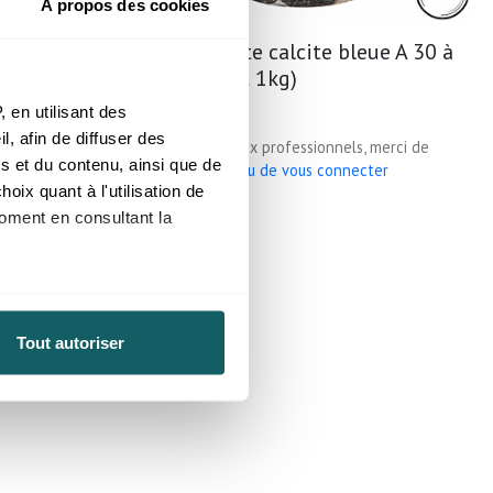
À propos des cookies
eue A 10 à
Pierre brute calcite bleue A 30 à
60mm (lot 1kg)
 en utilisant des
, afin de diffuser des
, merci de
Prix reservé aux professionnels, merci de
s et du contenu, ainsi que de
cter
vous inscrire ou de vous connecter
oix quant à l'utilisation de
Mexique
moment en consultant la
à plusieurs mètres près
Tout autoriser
pécifiques (empreintes
, reportez-vous à la
section «
claration sur les cookies.
nnalités relatives aux médias