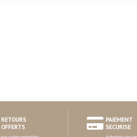
rafic. Nous partageons également des informations sur l'utilisati
, de publicité et d'analyse, qui peuvent combiner celles-ci avec
ils ont collectées lors de votre utilisation de leurs services.
RETOURS
PAIEMENT
OFFERTS
SECURISE
sur votre première
Achetez vos pr