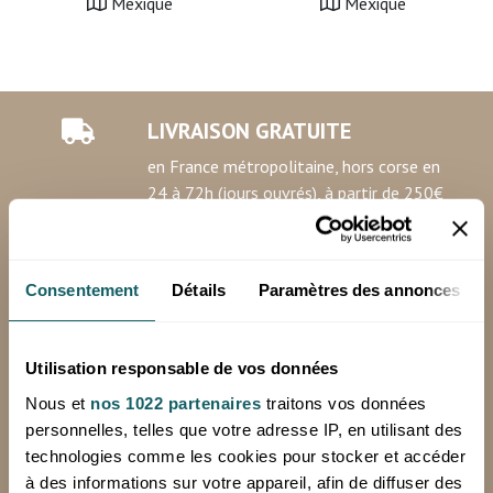
Mexique
Mexique
LIVRAISON GRATUITE
en France métropolitaine, hors corse en
24 à 72h (jours ouvrés), à partir de 250€
HT d'achat
*Hors livraison spéciale (Chronopost, sur palette)
Consentement
Détails
Paramètres des annonces
Minimum de commande: 100€ HT
Utilisation responsable de vos données
RETOURS OFFERTS
Nous et
nos 1022 partenaires
traitons vos données
personnelles, telles que votre adresse IP, en utilisant des
sur votre première commande avec notre
technologies comme les cookies pour stocker et accéder
étiquette de retour prépayée
à des informations sur votre appareil, afin de diffuser des