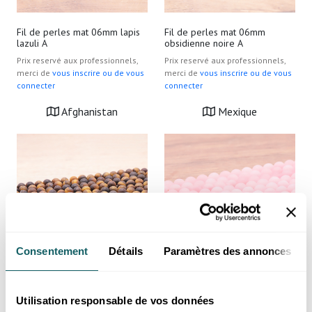
Fil de perles mat 06mm lapis
Fil de perles mat 06mm
lazuli A
obsidienne noire A
Prix reservé aux professionnels,
Prix reservé aux professionnels,
merci de
vous inscrire ou de vous
merci de
vous inscrire ou de vous
connecter
connecter
Afghanistan
Mexique
Consentement
Détails
Paramètres des annonces
Fil de perles mat 06mm oeil
Fil de perles mat 06mm quartz
de tigre A
rose Brésil A
Utilisation responsable de vos données