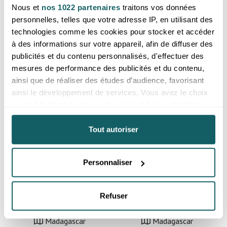
Prix reservé aux professionnels,
Prix reservé aux professionnels,
Nous et
nos 1022 partenaires
traitons vos données
merci de
vous inscrire ou de vous
merci de
vous inscrire ou de vous
connecter
connecter
personnelles, telles que votre adresse IP, en utilisant des
technologies comme les cookies pour stocker et accéder
Afrique du Sud
Brésil
à des informations sur votre appareil, afin de diffuser des
publicités et du contenu personnalisés, d'effectuer des
mesures de performance des publicités et du contenu,
ainsi que de réaliser des études d’audience, favorisant
ainsi le développement de services. Vous avez le choix
quant à l'utilisation de vos données et à leurs finalités.
Vous pouvez modifier ou retirer votre consentement à
tout moment en consultant la Déclaration relative aux
Tout autoriser
cookies ou en cliquant sur l'icône de confidentialité.
Personnaliser
Fil de perles mat 06mm quartz
Fil de perles mat 06mm
Si vous le permettez, nous aimerions également :
rose Madagascar A
rhodonite Madagascar A
Collecter des informations sur votre localisation
Prix reservé aux professionnels,
Prix reservé aux professionnels,
géographique qui peuvent être précises à plusieurs
merci de
vous inscrire ou de vous
merci de
vous inscrire ou de vous
Refuser
connecter
connecter
mètres près
Identifier votre appareil en l'analysant activement
Madagascar
Madagascar