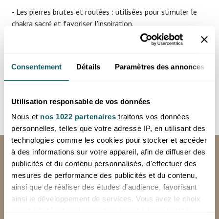
- Les pierres brutes et roulées : utilisées pour stimuler le
chakra sacré et favoriser l'inspiration.
- Les bijoux en opale de feu : bagues et pendentifs
mettent en valeur son éclat exceptionnel.
- Les cabochons et pièces décoratives : idéaux pour la
Consentement
Détails
Paramètres des annonces
création et l'intention énergétique.
Nos opales de feu proviennent de gisements
Utilisation responsable de vos données
soigneusement sélectionnés, garantissant une qualité
Nous et
nos 1022 partenaires
traitons vos données
exceptionnelle. Contactez-nous pour en savoir plus.
personnelles, telles que votre adresse IP, en utilisant des
technologies comme les cookies pour stocker et accéder
LIVRAISON GRATUITE
à des informations sur votre appareil, afin de diffuser des
publicités et du contenu personnalisés, d'effectuer des
en France métropolitaine, hors corse en
mesures de performance des publicités et du contenu,
24 à 72h (jours ouvrés), à partir de 250€
ainsi que de réaliser des études d’audience, favorisant
HT d'achat
ainsi le développement de services. Vous avez le choix
*Hors livraison spéciale (Chronopost, sur palette)
quant à l'utilisation de vos données et à leurs finalités.