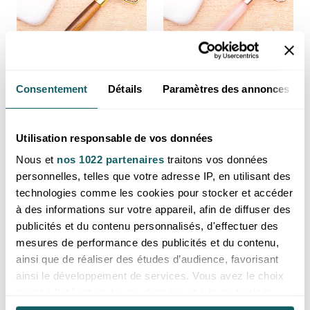
Consentement
Détails
Paramètres des annonces
Rouleau de massage oeil de
Rouleau de massage quartz
tigre A (2 têtes) (1 pièce)
rose A (2 têtes) (1 pièce)
Prix reservé aux professionnels,
Prix reservé aux professionnels,
Utilisation responsable de vos données
merci de
vous inscrire ou de vous
merci de
vous inscrire ou de vous
connecter
connecter
Nous et
nos 1022 partenaires
traitons vos données
personnelles, telles que votre adresse IP, en utilisant des
Afrique du Sud
Brésil
technologies comme les cookies pour stocker et accéder
à des informations sur votre appareil, afin de diffuser des
publicités et du contenu personnalisés, d'effectuer des
mesures de performance des publicités et du contenu,
ainsi que de réaliser des études d’audience, favorisant
ainsi le développement de services. Vous avez le choix
quant à l'utilisation de vos données et à leurs finalités.
Vous pouvez modifier ou retirer votre consentement à