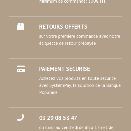
Minimum de commande: 100€ HT
médias sociaux et d'analyser notre trafic. Nous
partageons également des informations sur l'utilisation de
notre site avec nos partenaires de médias sociaux, de
publicité et d'analyse, qui peuvent combiner celles-ci
RETOURS OFFERTS
avec d'autres informations que vous leur avez fournies
sur votre première commande avec notre
ou qu'ils ont collectées lors de votre utilisation de leurs
étiquette de retour prépayée
services.
PAIEMENT SECURISE
Achetez vos produits en toute sécurité
avec SystemPay, la solution de la Banque
Populaire
03 29 08 53 47
du lundi au vendredi de 8h à 12h et de