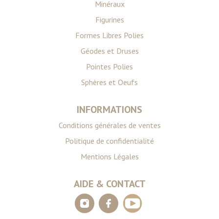
avec d'autres informations que vous leur avez fournies
Minéraux
ou qu'ils ont collectées lors de votre utilisation de leurs
Figurines
services.
Formes Libres Polies
Géodes et Druses
Pointes Polies
Sphères et Oeufs
INFORMATIONS
Conditions générales de ventes
Politique de confidentialité
Mentions Légales
AIDE & CONTACT