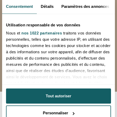
PAIEMENT SECURISE
Consentement
Détails
Paramètres des annonces
Achetez vos produits en toute sécurité
avec SystemPay, la solution de la Banque
Utilisation responsable de vos données
Populaire
Nous et
nos 1022 partenaires
traitons vos données
personnelles, telles que votre adresse IP, en utilisant des
technologies comme les cookies pour stocker et accéder
03 29 08 53 47
à des informations sur votre appareil, afin de diffuser des
publicités et du contenu personnalisés, d'effectuer des
du lundi au vendredi de 8h à 12h et de
mesures de performance des publicités et du contenu,
13h à 16h
ainsi que de réaliser des études d’audience, favorisant
Dépôt ouvert uniquement sur rendez-
ainsi le développement de services. Vous avez le choix
vous
quant à l'utilisation de vos données et à leurs finalités.
Vous pouvez modifier ou retirer votre consentement à
tout moment en consultant la Déclaration relative aux
Tout autoriser
cookies ou en cliquant sur l'icône de confidentialité.
Personnaliser
Si vous le permettez, nous aimerions également :