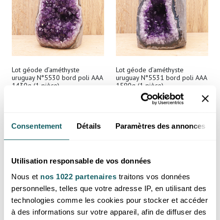
Lot géode d’améthyste
Lot géode d’améthyste
uruguay N°5530 bord poli AAA
uruguay N°5531 bord poli AAA
1430g (1 pièce)
1590g (1 pièce)
Prix reservé aux professionnels,
Prix reservé aux professionnels,
merci de
vous inscrire ou de vous
merci de
vous inscrire ou de vous
connecter
connecter
Consentement
Détails
Paramètres des annonces
Uruguay
Uruguay
Utilisation responsable de vos données
Nous et
nos 1022 partenaires
traitons vos données
personnelles, telles que votre adresse IP, en utilisant des
technologies comme les cookies pour stocker et accéder
à des informations sur votre appareil, afin de diffuser des