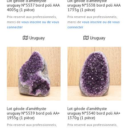
Lot géode d’améthyste
Lot géode d’améthyste
uruguay N°5537 bord poli AAA
uruguay N°5538 bord poli AAA
votre consentement à tout moment à partir de la
4005g (1 pièce)
1735g (1 pièce)
déclaration sur les cookies.
Prix reservé aux professionnels,
Prix reservé aux professionnels,
merci de
vous inscrire ou de vous
merci de
vous inscrire ou de vous
Les cookies nous permettent de personnaliser le contenu
connecter
connecter
et les annonces, d'offrir des fonctionnalités relatives aux
Uruguay
Uruguay
médias sociaux et d'analyser notre trafic. Nous
partageons également des informations sur l'utilisation de
notre site avec nos partenaires de médias sociaux, de
publicité et d'analyse, qui peuvent combiner celles-ci
avec d'autres informations que vous leur avez fournies
ou qu'ils ont collectées lors de votre utilisation de leurs
services.
Lot géode d’améthyste
Lot géode d’améthyste
uruguay N°5539 bord poli AA+
uruguay N°5540 bord poli AA+
1955g (1 pièce)
1370g (1 pièce)
Prix reservé aux professionnels,
Prix reservé aux professionnels,