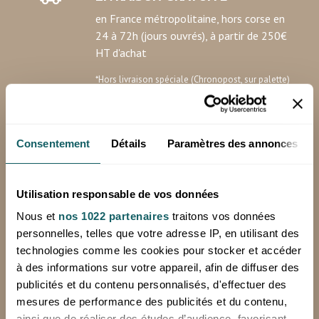
en France métropolitaine, hors corse en
24 à 72h (jours ouvrés), à partir de 250€
HT d'achat
*Hors livraison spéciale (Chronopost, sur palette)
Minimum de commande: 100€ HT
Consentement
Détails
Paramètres des annonces
RETOURS OFFERTS
sur votre première commande avec notre
Utilisation responsable de vos données
étiquette de retour prépayée
Nous et
nos 1022 partenaires
traitons vos données
personnelles, telles que votre adresse IP, en utilisant des
technologies comme les cookies pour stocker et accéder
à des informations sur votre appareil, afin de diffuser des
PAIEMENT SECURISE
publicités et du contenu personnalisés, d'effectuer des
Achetez vos produits en toute sécurité
mesures de performance des publicités et du contenu,
avec SystemPay, la solution de la Banque
ainsi que de réaliser des études d’audience, favorisant