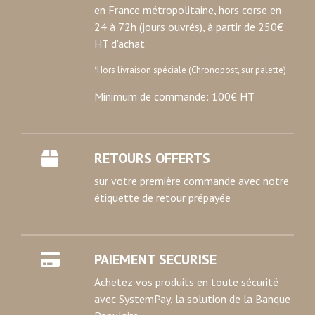
en France métropolitaine, hors corse en
Les cookies nous permettent de personnaliser le contenu
24 à 72h (jours ouvrés), à partir de 250€
et les annonces, d'offrir des fonctionnalités relatives aux
HT d'achat
médias sociaux et d'analyser notre trafic. Nous
*Hors livraison spéciale (Chronopost, sur palette)
partageons également des informations sur l'utilisation de
notre site avec nos partenaires de médias sociaux, de
Minimum de commande: 100€ HT
publicité et d'analyse, qui peuvent combiner celles-ci
avec d'autres informations que vous leur avez fournies
ou qu'ils ont collectées lors de votre utilisation de leurs
RETOURS OFFERTS
services.
sur votre première commande avec notre
étiquette de retour prépayée
PAIEMENT SECURISE
Achetez vos produits en toute sécurité
avec SystemPay, la solution de la Banque