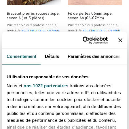
Bracelet pierres roulées super
Fil de perles 06mm super
seven A (lot 5 pièces)
seven AA (06-07mm)
Prix reservé aux professionnels,
Prix reservé aux professionnels,
merci de
vous inscrire ou de vous
merci de
vous inscrire ou de vous
connecter
connecter
Brésil
Brésil
Consentement
Détails
Paramètres des annonces
Utilisation responsable de vos données
Nous et
nos 1022 partenaires
traitons vos données
personnelles, telles que votre adresse IP, en utilisant des
technologies comme les cookies pour stocker et accéder
à des informations sur votre appareil, afin de diffuser des
publicités et du contenu personnalisés, d'effectuer des
Fil de perles 08mm super
Fil de perles 08mm super
mesures de performance des publicités et du contenu,
seven A
seven AA
ainsi que de réaliser des études d’audience, favorisant