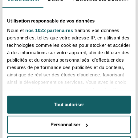
Utilisation responsable de vos données
Nous et
nos 1022 partenaires
traitons vos données
personnelles, telles que votre adresse IP, en utilisant des
technologies comme les cookies pour stocker et accéder
à des informations sur votre appareil, afin de diffuser des
publicités et du contenu personnalisés, d'effectuer des
Galet forme coeur obsidienne
Galet forme coeur obsidienne
mesures de performance des publicités et du contenu,
oeil céleste AA 60 à 70mm (1
oeil céleste AA 70 à 80mm (1
pièce)
pièce)
ainsi que de réaliser des études d’audience, favorisant
Prix reservé aux professionnels,
Prix reservé aux professionnels,
ainsi le développement de services. Vous avez le choix
merci de
vous inscrire ou de vous
merci de
vous inscrire ou de vous
quant à l'utilisation de vos données et à leurs finalités.
connecter
connecter
Vous pouvez modifier ou retirer votre consentement à
Mexique
Mexique
tout moment en consultant la Déclaration relative aux
Tout autoriser
cookies ou en cliquant sur l'icône de confidentialité.
Personnaliser
Si vous le permettez, nous aimerions également :
Collecter des informations sur votre localisation