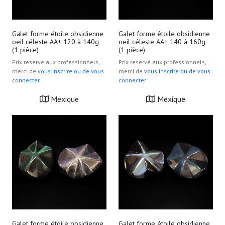
ou qu'ils ont collectées lors de votre utilisation de leurs
services.
Galet forme étoile obsidienne
Galet forme étoile obsidienne
oeil céleste AA+ 120 à 140g
oeil céleste AA+ 140 à 160g
(1 pièce)
(1 pièce)
Prix reservé aux professionnels,
Prix reservé aux professionnels,
merci de
vous inscrire ou de vous
merci de
vous inscrire ou de vous
connecter
connecter
Mexique
Mexique
Galet forme étoile obsidienne
Galet forme étoile obsidienne