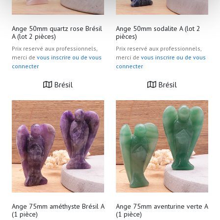
(empreintes digitales).
Pour en savoir plus sur le traitement de vos données
Ange 50mm quartz rose Brésil
Ange 50mm sodalite A (lot 2
A (lot 2 pièces)
pièces)
personnelles et définir vos préférences, reportez-vous à
la
section « Détails »
. Vous pouvez modifier ou retirer
Prix reservé aux professionnels,
Prix reservé aux professionnels,
merci de
vous inscrire ou de vous
merci de
vous inscrire ou de vous
votre consentement à tout moment à partir de la
connecter
connecter
déclaration sur les cookies.
Brésil
Brésil
Les cookies nous permettent de personnaliser le contenu
et les annonces, d'offrir des fonctionnalités relatives aux
médias sociaux et d'analyser notre trafic. Nous
partageons également des informations sur l'utilisation de
notre site avec nos partenaires de médias sociaux, de
publicité et d'analyse, qui peuvent combiner celles-ci
avec d'autres informations que vous leur avez fournies
ou qu'ils ont collectées lors de votre utilisation de leurs
services.
Ange 75mm améthyste Brésil A
Ange 75mm aventurine verte A
(1 pièce)
(1 pièce)