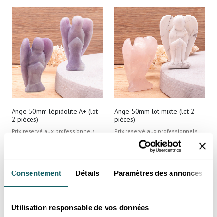
Ange 50mm lépidolite A+ (lot
Ange 50mm lot mixte (lot 2
2 pièces)
pièces)
Prix reservé aux professionnels,
Prix reservé aux professionnels,
merci de
vous inscrire ou de vous
merci de
vous inscrire ou de vous
connecter
connecter
Madagascar
Consentement
Détails
Paramètres des annonces
Utilisation responsable de vos données