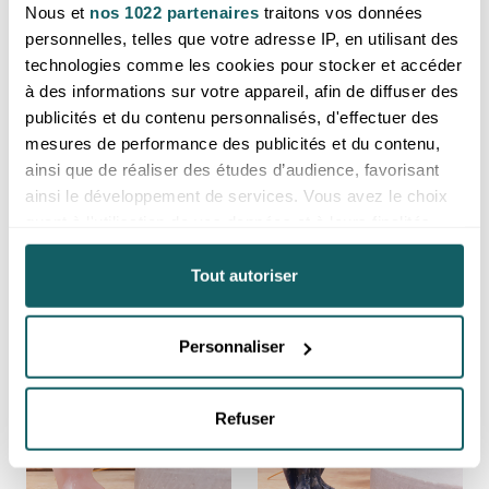
Nous et
nos 1022 partenaires
traitons vos données
personnelles, telles que votre adresse IP, en utilisant des
technologies comme les cookies pour stocker et accéder
à des informations sur votre appareil, afin de diffuser des
publicités et du contenu personnalisés, d'effectuer des
mesures de performance des publicités et du contenu,
Ange 50mm obsidienne noire
Ange 50mm oeil de tigre A (lot
ainsi que de réaliser des études d’audience, favorisant
A (lot 2 pièces)
2 pièces)
ainsi le développement de services. Vous avez le choix
Prix reservé aux professionnels,
Prix reservé aux professionnels,
quant à l'utilisation de vos données et à leurs finalités.
merci de
vous inscrire ou de vous
merci de
vous inscrire ou de vous
connecter
connecter
Vous pouvez modifier ou retirer votre consentement à
tout moment en consultant la Déclaration relative aux
Tout autoriser
Mexique
Afrique du Sud
cookies ou en cliquant sur l'icône de confidentialité.
Personnaliser
Si vous le permettez, nous aimerions également :
Collecter des informations sur votre localisation
géographique qui peuvent être précises à plusieurs
Refuser
mètres près
Identifier votre appareil en l'analysant activement
pour en relever les caractéristiques spécifiques