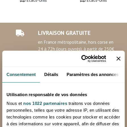
Etats-Unis
Etats-Unis
LIVRAISON GRATUITE
en France métropolitaine, hors corse en
24 à 72h (jours ouvrés), à partir de 250€
HT d'achat
*Hors livraison spéciale (Chronopost, sur palette)
Consentement
Détails
Paramètres des annonces
Minimum de commande: 100€ HT
Utilisation responsable de vos données
RETOURS OFFERTS
Nous et
nos 1022 partenaires
traitons vos données
personnelles, telles que votre adresse IP, en utilisant des
sur votre première commande avec notre
technologies comme les cookies pour stocker et accéder
étiquette de retour prépayée
à des informations sur votre appareil, afin de diffuser des