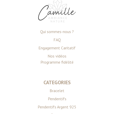
la
section « Détails »
. Vous pouvez modifier ou retirer
votre consentement à tout moment à partir de la
déclaration sur les cookies.
Les cookies nous permettent de personnaliser le contenu
Qui sommes-nous ?
et les annonces, d'offrir des fonctionnalités relatives aux
médias sociaux et d'analyser notre trafic. Nous
FAQ
partageons également des informations sur l'utilisation de
Engagement Caritatif
notre site avec nos partenaires de médias sociaux, de
Nos vidéos
publicité et d'analyse, qui peuvent combiner celles-ci
Programme fidélité
avec d'autres informations que vous leur avez fournies
ou qu'ils ont collectées lors de votre utilisation de leurs
services.
CATEGORIES
Bracelet
Pendentifs
Pendentifs Argent 925