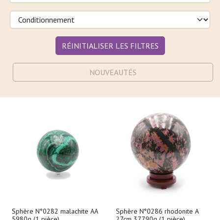
RÉINITIALISER LES FILTRES
NOUVEAUTÉS
Sphère N°0282 malachite AA
Sphère N°0286 rhodonite A
5980g (1 pièce)
27cm 37790g (1 pièce)