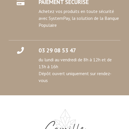
PAIEMENT SECURISE
votre consentement à tout moment à partir de la
déclaration sur les cookies.
Achetez vos produits en toute sécurité
avec SystemPay, la solution de la Banque
Les cookies nous permettent de personnaliser le contenu
Populaire
et les annonces, d'offrir des fonctionnalités relatives aux
médias sociaux et d'analyser notre trafic. Nous
partageons également des informations sur l'utilisation de
03 29 08 53 47
notre site avec nos partenaires de médias sociaux, de
publicité et d'analyse, qui peuvent combiner celles-ci
du lundi au vendredi de 8h à 12h et de
avec d'autres informations que vous leur avez fournies
13h à 16h
ou qu'ils ont collectées lors de votre utilisation de leurs
Dépôt ouvert uniquement sur rendez-
services.
vous