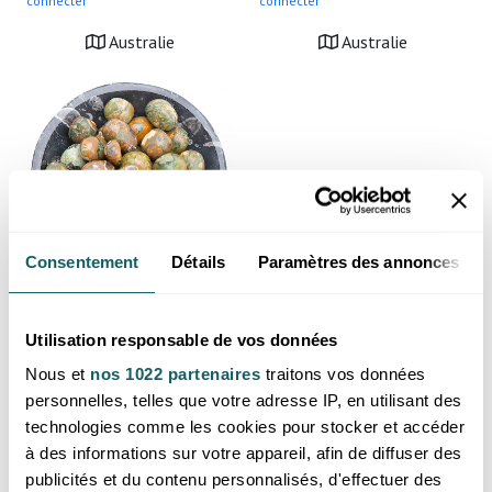
connecter
connecter
Australie
Australie
Consentement
Détails
Paramètres des annonces
Pierre roulée rhyolite AA
rondes 15 à 30mm (lot 200g)
Utilisation responsable de vos données
Prix reservé aux professionnels,
Nous et
nos 1022 partenaires
traitons vos données
merci de
vous inscrire ou de vous
connecter
personnelles, telles que votre adresse IP, en utilisant des
technologies comme les cookies pour stocker et accéder
Australie
à des informations sur votre appareil, afin de diffuser des
publicités et du contenu personnalisés, d'effectuer des