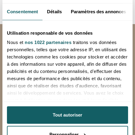
Nos cyanites vertes sont strictement sélectionnées pour
Consentement
Détails
Paramètres des annonces
leur pureté et leur efficacité énergétique.
Utilisation responsable de vos données
LIVRAISON GRATUITE
Nous et
nos 1022 partenaires
traitons vos données
en France métropolitaine, hors corse en
personnelles, telles que votre adresse IP, en utilisant des
24 à 72h (jours ouvrés), à partir de 250€
technologies comme les cookies pour stocker et accéder
HT d'achat
à des informations sur votre appareil, afin de diffuser des
*Hors livraison spéciale (Chronopost, sur palette)
publicités et du contenu personnalisés, d'effectuer des
mesures de performance des publicités et du contenu,
Minimum de commande: 100€ HT
ainsi que de réaliser des études d’audience, favorisant
ainsi le développement de services. Vous avez le choix
quant à l'utilisation de vos données et à leurs finalités.
RETOURS OFFERTS
Vous pouvez modifier ou retirer votre consentement à
tout moment en consultant la Déclaration relative aux
Tout autoriser
sur votre première commande avec notre
cookies ou en cliquant sur l'icône de confidentialité.
étiquette de retour prépayée
Personnaliser