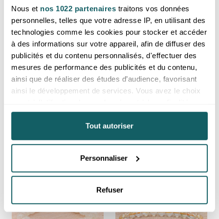
Nous et
nos 1022 partenaires
traitons vos données
personnelles, telles que votre adresse IP, en utilisant des
technologies comme les cookies pour stocker et accéder
à des informations sur votre appareil, afin de diffuser des
publicités et du contenu personnalisés, d'effectuer des
mesures de performance des publicités et du contenu,
ainsi que de réaliser des études d’audience, favorisant
ainsi le développement de services. Vous avez le choix
Bracelet boule 06mm citrine
Bracelet boule 06mm citrine
quant à l'utilisation de vos données et à leurs finalités.
AA (05-06mm)
légèrement jaune AA
Vous pouvez modifier ou retirer votre consentement à
Prix reservé aux professionnels,
Prix reservé aux professionnels,
tout moment en consultant la Déclaration relative aux
Tout autoriser
merci de
vous inscrire ou de vous
merci de
vous inscrire ou de vous
cookies ou en cliquant sur l'icône de confidentialité.
connecter
connecter
Madagascar
Madagascar
Personnaliser
Si vous le permettez, nous aimerions également :
Collecter des informations sur votre localisation
géographique qui peuvent être précises à plusieurs
Refuser
mètres près
Identifier votre appareil en l'analysant activement