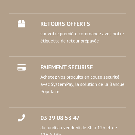
médias sociaux et d'analyser notre trafic. Nous
partageons également des informations sur l'utilisation de
notre site avec nos partenaires de médias sociaux, de
RETOURS OFFERTS
publicité et d'analyse, qui peuvent combiner celles-ci
avec d'autres informations que vous leur avez fournies
sur votre première commande avec notre
ou qu'ils ont collectées lors de votre utilisation de leurs
étiquette de retour prépayée
services.
PAIEMENT SECURISE
Achetez vos produits en toute sécurité
avec SystemPay, la solution de la Banque
Populaire
03 29 08 53 47
du lundi au vendredi de 8h à 12h et de
13h à 16h