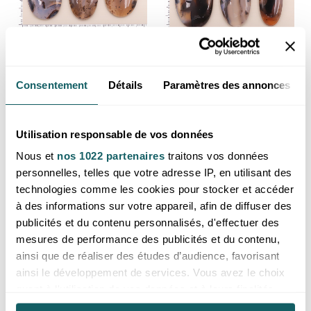
Cabochon non serti forme
Cabochon non serti forme
Consentement
Détails
Paramètres des annonces
ovale agate du Montana AAA
ovale agate du Montana AAA
30 à 35mm (1 pièce)
35 à 40mm (1 pièce)
Prix reservé aux professionnels,
Prix reservé aux professionnels,
merci de
vous inscrire ou de vous
merci de
vous inscrire ou de vous
Utilisation responsable de vos données
connecter
connecter
Nous et
nos 1022 partenaires
traitons vos données
Montana (Etats-Unis)
Montana (Etats-Unis)
personnelles, telles que votre adresse IP, en utilisant des
technologies comme les cookies pour stocker et accéder
à des informations sur votre appareil, afin de diffuser des
publicités et du contenu personnalisés, d'effectuer des
mesures de performance des publicités et du contenu,
ainsi que de réaliser des études d’audience, favorisant
ainsi le développement de services. Vous avez le choix
quant à l'utilisation de vos données et à leurs finalités.
Vous pouvez modifier ou retirer votre consentement à