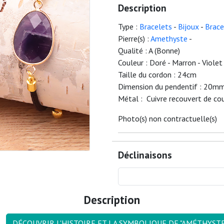
Description
Type :
Bracelets
-
Bijoux
-
Brace
Pierre(s) :
Amethyste
-
Qualité : A (Bonne)
Couleur : Doré - Marron - Violet
Taille du cordon : 24cm
Dimension du pendentif : 20m
Métal : Cuivre recouvert de cou
Photo(s) non contractuelle(s)
Déclinaisons
Description
DÉCOUVRIR L'HISTOIRE ET LA SYMBOLIQUE DE "AMÉTHYSTE