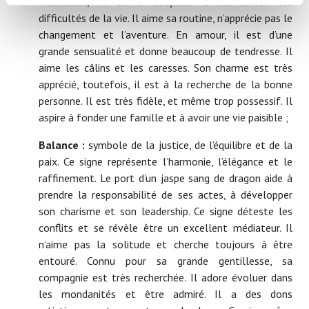
Travailleur, il arrive toujours à surmonter les
Identifier votre appareil en l'analysant activement
difficultés de la vie. Il aime sa routine, n’apprécie pas le
pour en relever les caractéristiques spécifiques
changement et l’aventure. En amour, il est d’une
(empreintes digitales).
grande sensualité et donne beaucoup de tendresse. Il
Pour en savoir plus sur le traitement de vos données
aime les câlins et les caresses. Son charme est très
personnelles et définir vos préférences, reportez-vous à
apprécié, toutefois, il est à la recherche de la bonne
la
section « Détails »
. Vous pouvez modifier ou retirer
personne. Il est très fidèle, et même trop possessif. Il
votre consentement à tout moment à partir de la
aspire à fonder une famille et à avoir une vie paisible ;
déclaration sur les cookies.
Balance :
symbole de la justice, de l’équilibre et de la
Les cookies nous permettent de personnaliser le contenu
paix. Ce signe représente l’harmonie, l’élégance et le
et les annonces, d'offrir des fonctionnalités relatives aux
raffinement. Le port d’un jaspe sang de dragon aide à
médias sociaux et d'analyser notre trafic. Nous
prendre la responsabilité de ses actes, à développer
partageons également des informations sur l'utilisation de
son charisme et son leadership. Ce signe déteste les
notre site avec nos partenaires de médias sociaux, de
conflits et se révèle être un excellent médiateur. Il
publicité et d'analyse, qui peuvent combiner celles-ci
n’aime pas la solitude et cherche toujours à être
avec d'autres informations que vous leur avez fournies
entouré. Connu pour sa grande gentillesse, sa
ou qu'ils ont collectées lors de votre utilisation de leurs
compagnie est très recherchée. Il adore évoluer dans
services.
les mondanités et être admiré. Il a des dons